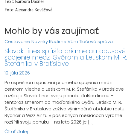
Text: Barbora Daxner
Foto: Alexandra Kováčová
Mohlo by vás zaujímať:
Cestovanie
Novinky
Radíme Vám
Tlačová správa
Slovak Lines spúšťa priame autobusové
spojenie medzi Győrom a Letiskom M. R.
Štefánika v Bratislave
10. júla 2026
Po úspešnom spustení priameho spojenia medzi
centrom Viedne a Letiskom M. R. Štefánika v Bratislave
rozširuje Slovak Lines svoju ponuku ďalšou linkou –
tentoraz smerom do maďarského Győru. Letisko M. R.
Štefánika v Bratislave zažíva výnimočné obdobie rastu.
Ryanair a Wizz Air tu v posledných mesiacoch výrazne
rozšírili svoju ponuku – na leto 2026 je […]
Čítať ďalej