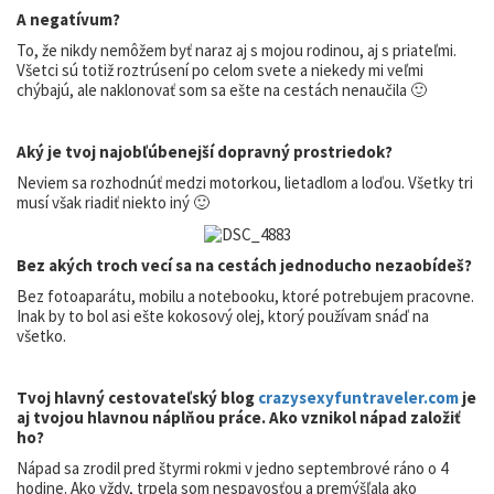
A negatívum?
To, že nikdy nemôžem byť naraz aj s mojou rodinou, aj s priateľmi.
Všetci sú totiž roztrúsení po celom svete a niekedy mi veľmi
chýbajú, ale naklonovať som sa ešte na cestách nenaučila 🙂
Aký je tvoj najobľúbenejší dopravný prostriedok?
Neviem sa rozhodnúť medzi motorkou, lietadlom a loďou. Všetky tri
musí však riadiť niekto iný 🙂
Bez akých troch vecí sa na cestách jednoducho nezaobídeš?
Bez fotoaparátu, mobilu a notebooku, ktoré potrebujem pracovne.
Inak by to bol asi ešte kokosový olej, ktorý používam snáď na
všetko.
Tvoj hlavný cestovateľský blog
crazysexyfuntraveler.com
je
aj tvojou hlavnou náplňou práce. Ako vznikol nápad založiť
ho?
Nápad sa zrodil pred štyrmi rokmi v jedno septembrové ráno o 4
hodine. Ako vždy, trpela som nespavosťou a premýšľala ako