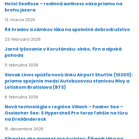
Hotel SeeRose – rodinná wellness oáza priamo na
brehu jazera
13. marca 2026
84 hradov a zámkov láka na spoločné dobrodružstvo
23. februára 2026
Jarné lyžovanie v Korutánsku: slnko, firn a alpská
pohoda
11. februára 2026
Slovak Lines spúšťa novú linku Airport Shuttle (102011):
priame spojenie medzi Autobusovou stanicou Nivy a
Letiskom Bratislava (BTS)
6. februára 2026
Nová technológia v regióne Villach – Faaker See –
Ossiacher See: S Hypershell Pro teraz ľahšie na túru
na Dreiländereck
15. decembra 2025
Silvester ako magnet pre turistov: Šibenik láka na