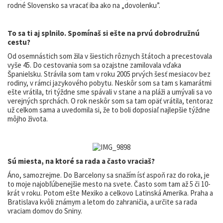
rodné Slovensko sa vracať iba ako na „dovolenku”.
To sa ti aj splnilo. Spomínaš si ešte na prvú dobrodružnú
cestu?
Od osemnástich som žila v šiestich rôznych štátoch a precestovala
vyše 45. Do cestovania som sa ozajstne zamilovala vďaka
Španielsku. Strávila som tam v roku 2005 prvých šesť mesiacov bez
rodiny, v rámci jazykového pobytu. Neskôr som sa tam s kamarátmi
ešte vrátila, tri týždne sme spávali v stane a na pláži a umývali sa vo
verejných sprchách. O rok neskôr som sa tam opäť vrátila, tentoraz
už celkom sama a uvedomila si, že to boli doposiaľ najlepšie týždne
môjho života.
Sú miesta, na ktoré sa rada a často vraciaš?
Áno, samozrejme. Do Barcelony sa snažím ísť aspoň raz do roka, je
to moje najobľúbenejšie mesto na svete. Často som tam až 5 či 10-
krát v roku. Potom ešte Mexiko a celkovo Latinská Amerika. Praha a
Bratislava kvôli známym a letom do zahraničia, a určite sa rada
vraciam domov do Sniny.