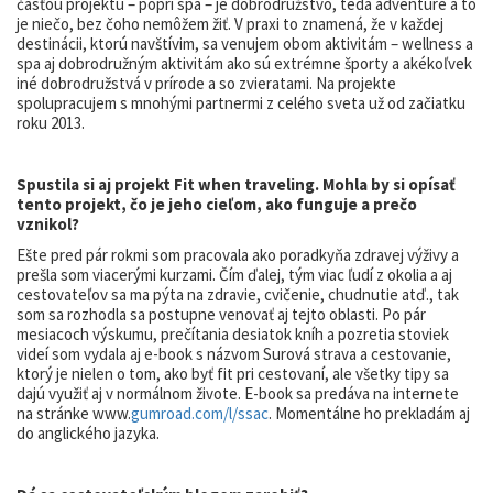
časťou projektu – popri spa – je dobrodružstvo, teda adventure a to
je niečo, bez čoho nemôžem žiť. V praxi to znamená, že v každej
destinácii, ktorú navštívim, sa venujem obom aktivitám – wellness a
spa aj dobrodružným aktivitám ako sú extrémne športy a akékoľvek
iné dobrodružstvá v prírode a so zvieratami. Na projekte
spolupracujem s mnohými partnermi z celého sveta už od začiatku
roku 2013.
Spustila si aj projekt Fit when traveling. Mohla by si opísať
tento projekt, čo je jeho cieľom, ako funguje a prečo
vznikol?
Ešte pred pár rokmi som pracovala ako poradkyňa zdravej výživy a
prešla som viacerými kurzami. Čím ďalej, tým viac ľudí z okolia a aj
cestovateľov sa ma pýta na zdravie, cvičenie, chudnutie atď., tak
som sa rozhodla sa postupne venovať aj tejto oblasti. Po pár
mesiacoch výskumu, prečítania desiatok kníh a pozretia stoviek
videí som vydala aj e-book s názvom Surová strava a cestovanie,
ktorý je nielen o tom, ako byť fit pri cestovaní, ale všetky tipy sa
dajú využiť aj v normálnom živote. E-book sa predáva na internete
na stránke www.
gumroad.com/l/ssac
. Momentálne ho prekladám aj
do anglického jazyka.