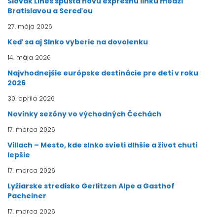
Slovak Lines spúšťa novú expresnú linku medzi
Bratislavou a Sereďou
27. mája 2026
Keď sa aj Slnko vyberie na dovolenku
14. mája 2026
Najvhodnejšie európske destinácie pre deti v roku
2026
30. apríla 2026
Novinky sezóny vo východných Čechách
17. marca 2026
Villach – Mesto, kde slnko svieti dlhšie a život chutí
lepšie
17. marca 2026
Lyžiarske stredisko Gerlitzen Alpe a Gasthof
Pacheiner
17. marca 2026