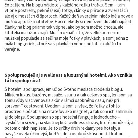
čo zažijem. Na blogu nájdete z každého rožku trošku. Sem – tam
vtipné postrehy, pekné (sexi) fotky, články o prírode a zvieratách
ale aj o mestách či športoch. Každý deň uverejním niečo iné a nové a
možno aj to láka čitateľov. Hoci niekedy si nemôžem dovoliť napísať
články na blog priamo tak vtipne, ako by som možno chcela, ale
čitatelia ma už poznajú. Musím uznať aj to, že veľké percento
mužskej populácie sa teší na moje fotky v plavkách, a som jedna z
mála bloggeriek, ktoré sa v plavkách vôbec odfotia a ukážu to
verejne.
Spolupracuješ aj s wellness a luxusnými hotelmi. Ako vznikla
táto spolupráca?
S hotelmi spolupracujem už od 6-teho mesiaca zrodenia blogu.
Milujem luxus, bazény, masáže, saunu a tak celkovo spa, len som sa
tomu vždy viac venovala skôr v rámci osobného času, než pri
„pravom’‘ cestovaní. Uvedomila som si však, že fotky z tohto
prostredia pôsobia na čitateľov ako magnet, a tak som ich zahrnula
aj do blogu. Spolupráca so spa hotelmi funguje jednoducho –
vyskúšam si vždy na vlastnej koži wellness služby, ktoré ponúkajú, a
potom o nich napíšem. Je to určitý druh reklamy pre hotely, a
navyše oveľa účinnejší, keďže ide o osobnú skúsenosť. Druhou