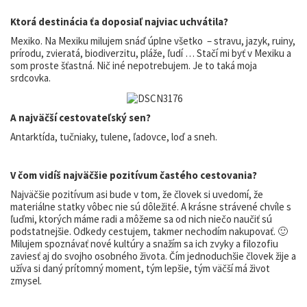
Ktorá destinácia ťa doposiaľ najviac uchvátila?
Mexiko. Na Mexiku milujem snáď úplne všetko – stravu, jazyk, ruiny,
prírodu, zvieratá, biodiverzitu, pláže, ľudí … Stačí mi byť v Mexiku a
som proste šťastná. Nič iné nepotrebujem. Je to taká moja
srdcovka.
A najväčší cestovateľský sen?
Antarktída, tučniaky, tulene, ľadovce, loď a sneh.
V čom vidíš najväčšie pozitívum častého cestovania?
Najväčšie pozitívum asi bude v tom, že človek si uvedomí, že
materiálne statky vôbec nie sú dôležité. A krásne strávené chvíle s
ľuďmi, ktorých máme radi a môžeme sa od nich niečo naučiť sú
podstatnejšie. Odkedy cestujem, takmer nechodím nakupovať. 🙂
Milujem spoznávať nové kultúry a snažím sa ich zvyky a filozofiu
zaviesť aj do svojho osobného života. Čím jednoduchšie človek žije a
užíva si daný prítomný moment, tým lepšie, tým väčší má život
zmysel.