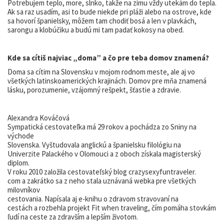
Potrebujem teplo, more, slnko, takže na zimu vždy utekám do tepla.
Ak sa raz usadím, asi to bude niekde pri pláži alebo na ostrove, kde
sa hovorí španielsky, môžem tam chodiť bosá a len v plavkách,
sarongu a klobúčiku a budú mi tam padať kokosy na obed.
Kde sa cítiš najviac „doma” a čo pre teba domov znamená?
Doma sa cítim na Slovensku v mojom rodnom meste, ale aj vo
všetkých latinskoamerických krajinách. Domov pre mňa znamená
lásku, porozumenie, vzájomný rešpekt, šťastie a zdravie.
Alexandra Kováčová
Sympatická cestovateľka má 29 rokov a pochádza zo Sniny na
východe
Slovenska. Vyštudovala anglickú a španielsku filológiu na
Univerzite Palackého v Olomouci a z oboch získala magisterský
diplom.
V roku 2010 založila cestovateľský blog crazysexyfuntraveler.
com a zakrátko sa z neho stala uznávaná webka pre všetkých
milovníkov
cestovania. Napísala aj e-knihu o zdravom stravovaní na
cestách a rozbehla projekt Fit when traveling, čím pomáha stovkám
ľudí na ceste za zdravším a lepším životom.