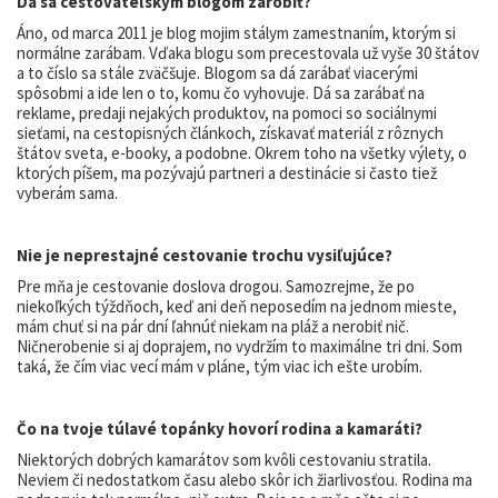
Dá sa cestovateľským blogom zarobiť?
Áno, od marca 2011 je blog mojim stálym zamestnaním, ktorým si
normálne zarábam. Vďaka blogu som precestovala už vyše 30 štátov
a to číslo sa stále zväčšuje. Blogom sa dá zarábať viacerými
spôsobmi a ide len o to, komu čo vyhovuje. Dá sa zarábať na
reklame, predaji nejakých produktov, na pomoci so sociálnymi
sieťami, na cestopisných článkoch, získavať materiál z rôznych
štátov sveta, e-booky, a podobne. Okrem toho na všetky výlety, o
ktorých píšem, ma pozývajú partneri a destinácie si často tiež
vyberám sama.
Nie je neprestajné cestovanie trochu vysiľujúce?
Pre mňa je cestovanie doslova drogou. Samozrejme, že po
niekoľkých týždňoch, keď ani deň neposedím na jednom mieste,
mám chuť si na pár dní ľahnúť niekam na pláž a nerobiť nič.
Ničnerobenie si aj doprajem, no vydržím to maximálne tri dni. Som
taká, že čím viac vecí mám v pláne, tým viac ich ešte urobím.
Čo na tvoje túlavé topánky hovorí rodina a kamaráti?
Niektorých dobrých kamarátov som kvôli cestovaniu stratila.
Neviem či nedostatkom času alebo skôr ich žiarlivosťou. Rodina ma