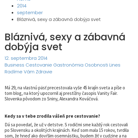
2014
september
Bláznivá, sexy a zábavná dobýja svet
Bláznivá, sexy a zábavná
dobýja svet
12. septembra 2014
Business
Cestovanie
Gastronómia
Osobnosti Lines
Radíme Vám
Zdravie
Má 29, na vlastnú päsť precestovala vyše 45 krajín sveta a píše o
tom blog, na ktorý upozornil aj prestížny časopis Vanity Fair.
Slovenka pôvodom zo Sniny, Alexandra Kováčová.
Kedy sa v tebe zrodila vášeň pre cestovanie?
Dá sa povedať, že už v detstve. S rodičmi sme každý rok cestovali
po Slovensku a okolitých krajinách. Keď som mala 15 rokov, tvrdila
som, že hneď ako dovŕšim osemnástku, budem žiť v cudzine a na