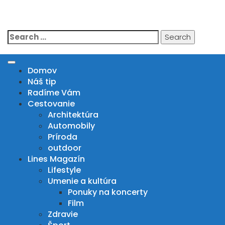
Skip
to
IN DRIVE MAGAZIN
content
Search
for:
Domov
Náš tip
Radíme Vám
Cestovanie
Architektúra
Automobily
Príroda
outdoor
Lines Magazín
Lifestyle
Umenie a kultúra
Ponuky na koncerty
Film
Zdravie