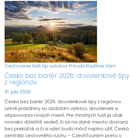
Cestovanie
Náš tip
outdoor
Príroda
Radíme Vám
Česko bez bariér 2026: dovolenkové tipy
z regiónov
10. júla 2026
Česko bez bariér 2026: dovolenkové tipy z regiónov
Letné prázdniny sú obdobím výletov, dovoleniek a
objavovania nových miest. Pre mnohých ľudí je však
rovnako dôležité vedieť, či sa na dané miesto dostanú
bez prekážok a či si výlet budú môcť naplno užiť. Česká
centrála cestovného ruchu – CzechTourism preto v