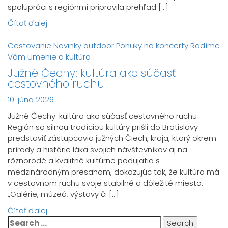
spolupráci s regiónmi pripravila prehľad […]
Čítať ďalej
Cestovanie
Novinky
outdoor
Ponuky na koncerty
Radíme
Vám
Umenie a kultúra
Južné Čechy: kultúra ako súčasť
cestovného ruchu
10. júna 2026
Južné Čechy: kultúra ako súčasť cestovného ruchu
Región so silnou tradíciou kultúry prišli do Bratislavy
predstaviť zástupcovia južných Čiech, kraja, ktorý okrem
prírody a histórie láka svojich návštevníkov aj na
rôznorodé a kvalitné kultúrne podujatia s
medzinárodným presahom, dokazujúc tak, že kultúra má
v cestovnom ruchu svoje stabilné a dôležité miesto.
„Galérie, múzeá, výstavy či […]
Čítať ďalej
Search