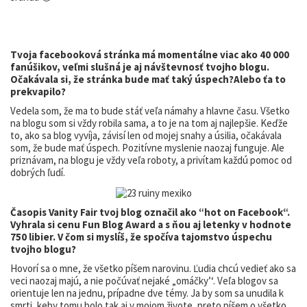
Tvoja facebooková stránka má momentálne viac ako 40 000
fanúšikov, veľmi slušná je aj návštevnosť tvojho blogu.
Očakávala si, že stránka bude mať taký úspech?Alebo ťa to
prekvapilo?
Vedela som, že ma to bude stáť veľa námahy a hlavne času. Všetko
na blogu som si vždy robila sama, a to je na tom aj najlepšie. Keďže
to, ako sa blog vyvíja, závisí len od mojej snahy a úsilia, očakávala
som, že bude mať úspech. Pozitívne myslenie naozaj funguje. Ale
priznávam, na blogu je vždy veľa roboty, a privítam každú pomoc od
dobrých ľudí.
Časopis Vanity Fair tvoj blog označil ako “hot on Facebook“.
Vyhrala si cenu Fun Blog Award a s ňou aj letenky v hodnote
750 libier. V čom si myslíš, že spočíva tajomstvo úspechu
tvojho blogu?
Hovorí sa o mne, že všetko píšem narovinu. Ľudia chcú vedieť ako sa
veci naozaj majú, a nie počúvať nejaké „omáčky’‘. Veľa blogov sa
orientuje len na jednu, prípadne dve témy. Ja by som sa unudila k
smrti, keby tomu bolo tak aj v mojom živote, preto píšem o všetko,