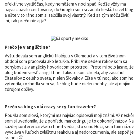
efektívne využiť čas, kedy nemôžem v noci spať. Keďže vždy ma
najviac bavilo cestovanie, do Googlu som si zadala heslá: travel blog
a ešte v to ráno som si založila svoj vlastný. Keď sa tým môžu živiť
iní, tak prečo nie aj ja?
Prečo je v angličtine?
Vyštudovala som anglickú filológiu v Olomouci a v tom životnom
období som pracovala ako letuška. Približne sedem rokov som sa
pohybovala v anglicky hovoriacom prostredí. Preto mi bolo jasné, že
blog budem viesť v angličtine. Takisto som chcela, aby zasiahol
čitateľov z celého sveta, nielen Slovákov. Ešte v tú noc, ako som ho
vytvorila, rozhodla som sa, že blog bude nielen hobby, ale aj mojím
zdrojom obživy.
Prečo sa blog volá crazy sexy fun traveler?
Použila som slová, ktorými ma najviac opisovali moji známi. Až neskôr
som si uvedomila, že z pohľadu marketingu je to dokonalý názov. Na
každej konferencii všetci hneď vedia, kto som. Hoci, sem tam názov
vyvoláva v ľuďoch zvláštnu reakciu a aj nedorozumenia, ale aspoň je
sranda 🙂