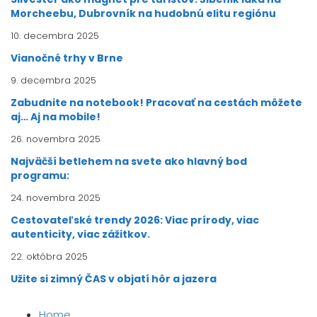
Morcheebu, Dubrovník na hudobnú elitu regiónu
10. decembra 2025
Vianočné trhy v Brne
9. decembra 2025
Zabudnite na notebook! Pracovať na cestách môžete
aj… Aj na mobile!
26. novembra 2025
Najväčší betlehem na svete ako hlavný bod
programu:
24. novembra 2025
Cestovateľské trendy 2026: Viac prírody, viac
autenticity, viac zážitkov.
22. októbra 2025
Užite si zimný ČAS v objatí hôr a jazera
Home