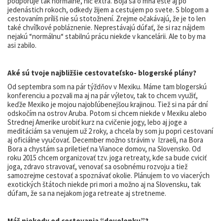
podporuje tak normálne, nič extra. Boja sa o mňa ešte aj po
jedenástich rokoch, odkedy žijem a cestujem po svete. S blogom a
cestovaním príliš nie sú stotožnení. Zrejme očakávajú, že je to len
také chvíľkové pobláznenie. Neprestávajú dúfať, že si raz nájdem
nejakú “normálnu“ stabilnú prácu niekde v kancelárii. Ale to by ma
asi zabilo.
Aké sú tvoje najbližšie cestovateľsko- blogerské plány?
Od septembra som na pár týždňov v Mexiku. Máme tam blogerskú
konferenciu a pozvali ma aj na pár výletov, tak to chcem využiť,
keďže Mexiko je mojou najobľúbenejšou krajinou. Tiež si na pár dní
odskočím na ostrov Aruba. Potom si chcem niekde v Mexiku alebo
Strednej Amerike urobiť kurz na cvičenie jogy, lebo aj joge a
meditáciám sa venujem už 2 roky, a chcela by som ju popri cestovaní
aj oficiálne vyučovať. December možno strávim v Izraeli, na Bora
Bora a chystám sa priletieť na Vianoce domov, na Slovensko. Od
roku 2015 chcem organizovať tzv. joga retreaty, kde sa bude cviciť
joga, zdravo stravovať, venovať sa osobnému rozvoju a tiež
samozrejme cestovať a spoznávať okolie. Plánujem to vo viacerých
exotických štátoch niekde pri mori a možno aj na Slovensku, tak
dúfam, že sa na nejakom joga retreate aj stretneme.
Máš niekedy od cestovania “dovolenku”?