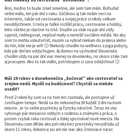
Áno, možno to bude znieť smiešne, ale sem tam mám. Bohužiaľ
veľmi málo, len pár dní v roku. Väčšinou aj tak riešim veci na
internete, takže od cestovania a svojej práce si nikdy celkom
neoddýchnem. U mňa je ťažké rozlíšiť prácu, cestovanie a hobby,
lebo všetko je vlastne to isté. Snažím sa však na pár dní vždy
vypnúť, neblogovať, nepísať maily a neriešiť sociálne médiá. No aby
som to mohla uskutočniť, musím sa vybrať niekam do pralesa alebo
do hôr, kde nie je wifi 🙂 Niekedy chodím na wellness a joga pobyty,
kde pár dní len oddychujem. Aj domov na východné Slovensko
chodím vždy na pár dní viac menej na dovolenku, no skoro stále tam
aj pracujem. Ako to tak vidím, potrebujem si zase oddýchnuť 🙂
Máš 29 rokov a donekonečna „kočovať” ako cestovateľ sa
zrejme nedá. Myslíš na budúcnosť? Chystáš sa niekde
usadiť?
Pred 2 rokmi by som sa na tom len zasmiala, ale postupne už
zvoľňujem tempo. Nedá sa do nekonečna žiť každé 2 dni na inom
mieste. Je to veľmi psychicky aj fyzicky náročné. Teraz mi viac
vyhovuje pár mesiacov oddych s rodinou a známymi a práca, a
potom zvyšok roka cestovať a ďalej spoznávať nové miesta. Na
Slovensku som dlhšie ako pol roka bez prestávky nevydržala už
skoro 11 rokov, dokonca asi ani nie viac ako 2 mesiace naraz.