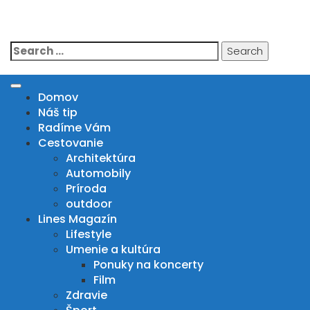
Skip
to
IN DRIVE MAGAZIN
content
Search
for:
Domov
Náš tip
Radíme Vám
Cestovanie
Architektúra
Automobily
Príroda
outdoor
Lines Magazín
Lifestyle
Umenie a kultúra
Ponuky na koncerty
Film
Zdravie