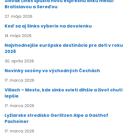
Slovak Lines spúšťa novú expresnú linku medzi
Bratislavou a Sereďou
27. mája 2026
Keď sa aj Slnko vyberie na dovolenku
14. mája 2026
Najvhodnejšie európske destinácie pre deti v roku
2026
30. apríla 2026
Novinky sezóny vo východných Čechách
17. marca 2026
Villach – Mesto, kde slnko svieti dlhšie a život chutí
lepšie
17. marca 2026
Lyžiarske stredisko Gerlitzen Alpe a Gasthof
Pacheiner
17. marca 2026