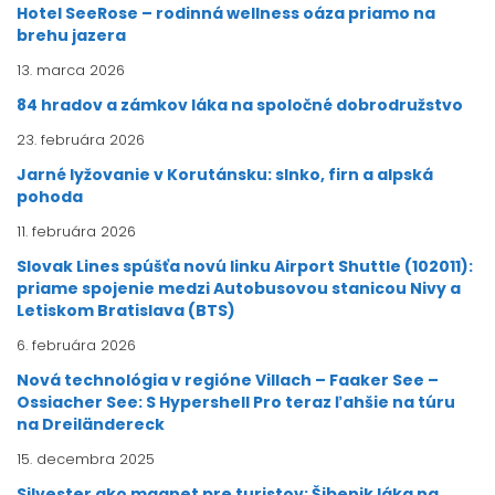
Hotel SeeRose – rodinná wellness oáza priamo na
brehu jazera
13. marca 2026
84 hradov a zámkov láka na spoločné dobrodružstvo
23. februára 2026
Jarné lyžovanie v Korutánsku: slnko, firn a alpská
pohoda
11. februára 2026
Slovak Lines spúšťa novú linku Airport Shuttle (102011):
priame spojenie medzi Autobusovou stanicou Nivy a
Letiskom Bratislava (BTS)
6. februára 2026
Nová technológia v regióne Villach – Faaker See –
Ossiacher See: S Hypershell Pro teraz ľahšie na túru
na Dreiländereck
15. decembra 2025
Silvester ako magnet pre turistov: Šibenik láka na