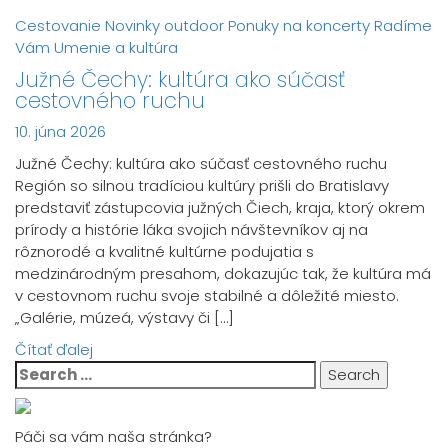
Cestovanie
Novinky
outdoor
Ponuky na koncerty
Radíme
Vám
Umenie a kultúra
Južné Čechy: kultúra ako súčasť
cestovného ruchu
10. júna 2026
Južné Čechy: kultúra ako súčasť cestovného ruchu
Región so silnou tradíciou kultúry prišli do Bratislavy
predstaviť zástupcovia južných Čiech, kraja, ktorý okrem
prírody a histórie láka svojich návštevníkov aj na
rôznorodé a kvalitné kultúrne podujatia s
medzinárodným presahom, dokazujúc tak, že kultúra má
v cestovnom ruchu svoje stabilné a dôležité miesto.
„Galérie, múzeá, výstavy či […]
Čítať ďalej
Search
for:
Páči sa vám naša stránka?