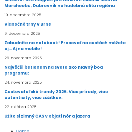
Morcheebu, Dubrovník na hudobnú elitu regiónu
10. decembra 2025
Vianočné trhy v Brne
9. decembra 2025
Zabudnite na notebook! Pracovať na cestách môžete
aj… Aj na mobile!
26. novembra 2025
Najväčší betlehem na svete ako hlavný bod
programu:
24. novembra 2025
Cestovateľské trendy 2026: Viac prírody, viac
autenticity, viac zážitkov.
22. októbra 2025
Užite si zimný ČAS v objatí hôr a jazera
Home