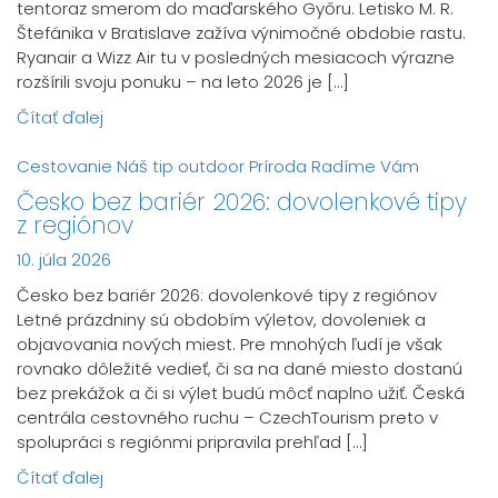
tentoraz smerom do maďarského Győru. Letisko M. R.
Štefánika v Bratislave zažíva výnimočné obdobie rastu.
Ryanair a Wizz Air tu v posledných mesiacoch výrazne
rozšírili svoju ponuku – na leto 2026 je […]
Čítať ďalej
Cestovanie
Náš tip
outdoor
Príroda
Radíme Vám
Česko bez bariér 2026: dovolenkové tipy
z regiónov
10. júla 2026
Česko bez bariér 2026: dovolenkové tipy z regiónov
Letné prázdniny sú obdobím výletov, dovoleniek a
objavovania nových miest. Pre mnohých ľudí je však
rovnako dôležité vedieť, či sa na dané miesto dostanú
bez prekážok a či si výlet budú môcť naplno užiť. Česká
centrála cestovného ruchu – CzechTourism preto v
spolupráci s regiónmi pripravila prehľad […]
Čítať ďalej