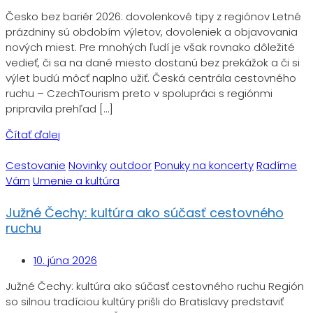
Česko bez bariér 2026: dovolenkové tipy z regiónov Letné
prázdniny sú obdobím výletov, dovoleniek a objavovania
nových miest. Pre mnohých ľudí je však rovnako dôležité
vedieť, či sa na dané miesto dostanú bez prekážok a či si
výlet budú môcť naplno užiť. Česká centrála cestovného
ruchu – CzechTourism preto v spolupráci s regiónmi
pripravila prehľad […]
Čítať ďalej
Cestovanie
Novinky
outdoor
Ponuky na koncerty
Radíme
Vám
Umenie a kultúra
Južné Čechy: kultúra ako súčasť cestovného
ruchu
10. júna 2026
Južné Čechy: kultúra ako súčasť cestovného ruchu Región
so silnou tradíciou kultúry prišli do Bratislavy predstaviť