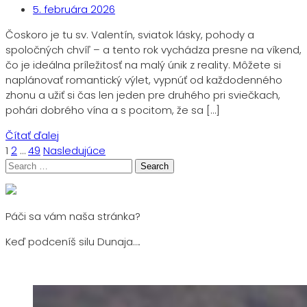
5. februára 2026
Čoskoro je tu sv. Valentín, sviatok lásky, pohody a
spoločných chvíľ – a tento rok vychádza presne na víkend,
čo je ideálna príležitosť na malý únik z reality. Môžete si
naplánovať romantický výlet, vypnúť od každodenného
zhonu a užiť si čas len jeden pre druhého pri sviečkach,
pohári dobrého vína a s pocitom, že sa […]
Čítať ďalej
Stránkovanie
1
2
…
49
Nasledujúce
príspevkov
Search
for:
Páči sa vám naša stránka?
Keď podceníš silu Dunaja….