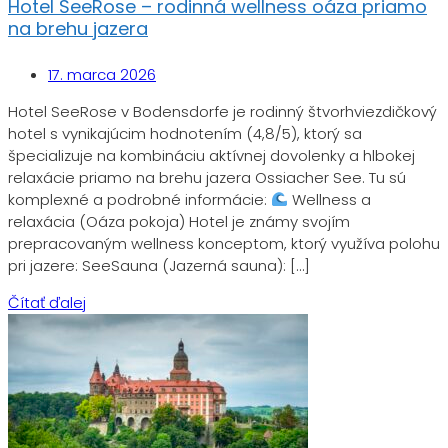
Hotel SeeRose – rodinná wellness oáza priamo
na brehu jazera
17. marca 2026
Hotel SeeRose v Bodensdorfe je rodinný štvorhviezdičkový
hotel s vynikajúcim hodnotením (4,8/5), ktorý sa
špecializuje na kombináciu aktívnej dovolenky a hlbokej
relaxácie priamo na brehu jazera Ossiacher See. Tu sú
komplexné a podrobné informácie:
Wellness a
relaxácia (Oáza pokoja) Hotel je známy svojím
prepracovaným wellness konceptom, ktorý využíva polohu
pri jazere: SeeSauna (Jazerná sauna): […]
Čítať ďalej