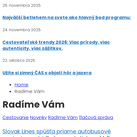
26. novembra 2025
Najväčší betlehem na svete ako hlavný bod programu:
24. novembra 2025
Cestovateľské trendy 2026: Viac prírody, viac
autenticity, viac zážitkov.
22. októbra 2025
Užite si zimný ČAS v objatí hôr a jazera
Home
Radíme Vám
Radíme Vám
Cestovanie
Novinky
Radíme Vám
Tlačová správa
Slovak Lines spúšťa priame autobusové