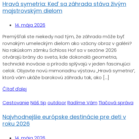
Hravá symetria: Keď sa záhrada stáva živým
majstrovským dielom
14. mája 2026
Premýšľali ste niekedy nad tým, že záhrada môže byť
rovnakým umeleckým dielom ako vzácny obraz v galérii?
Na rakúskom zámku Schloss Hof sa v sezóne 2026
otvárajú brány do sveta, kde dokonalá geometria,
technické inovácie a príroda splývajú v jeden fascinujúci
celok. Objavte novú mimoriadnu výstavu „Hravá symetria“,
ktorá vám ukáže barokovú záhradu tak, ako […]
Čítať ďalej
Cestovanie
Náš tip
outdoor
Radíme Vám
Tlačová správa
Najvhodnejšie európske destinácie pre deti v
roku 2026
14. mája 2026