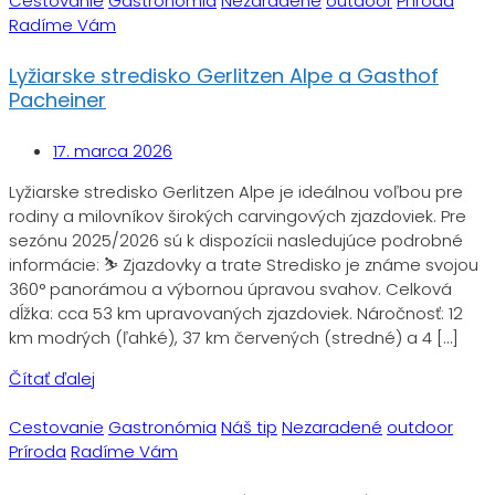
Cestovanie
Gastronómia
Nezaradené
outdoor
Príroda
Radíme Vám
Lyžiarske stredisko Gerlitzen Alpe a Gasthof
Pacheiner
17. marca 2026
Lyžiarske stredisko Gerlitzen Alpe je ideálnou voľbou pre
rodiny a milovníkov širokých carvingových zjazdoviek. Pre
sezónu 2025/2026 sú k dispozícii nasledujúce podrobné
informácie: ⛷️ Zjazdovky a trate Stredisko je známe svojou
360° panorámou a výbornou úpravou svahov. Celková
dĺžka: cca 53 km upravovaných zjazdoviek. Náročnosť: 12
km modrých (ľahké), 37 km červených (stredné) a 4 […]
Čítať ďalej
Cestovanie
Gastronómia
Náš tip
Nezaradené
outdoor
Príroda
Radíme Vám