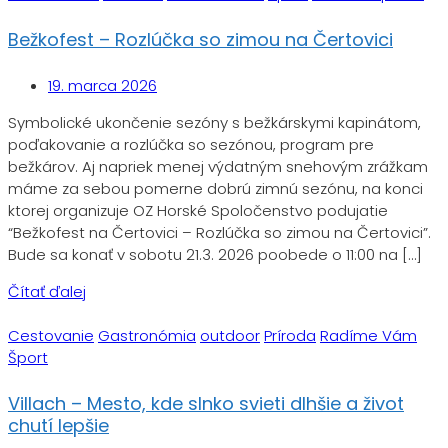
Bežkofest – Rozlúčka so zimou na Čertovici
19. marca 2026
Symbolické ukončenie sezóny s bežkárskymi kapinátom,
poďakovanie a rozlúčka so sezónou, program pre
bežkárov. Aj napriek menej výdatným snehovým zrážkam
máme za sebou pomerne dobrú zimnú sezónu, na konci
ktorej organizuje OZ Horské Spoločenstvo podujatie
“Bežkofest na Čertovici – Rozlúčka so zimou na Čertovici”.
Bude sa konať v sobotu 21.3. 2026 poobede o 11:00 na […]
Čítať ďalej
Cestovanie
Gastronómia
outdoor
Príroda
Radíme Vám
Šport
Villach – Mesto, kde slnko svieti dlhšie a život
chutí lepšie