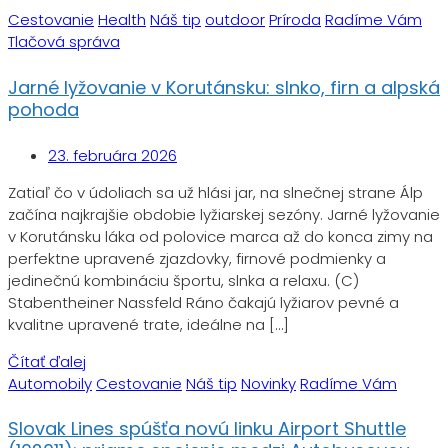
Cestovanie
Health
Náš tip
outdoor
Príroda
Radíme Vám
Tlačová správa
Jarné lyžovanie v Korutánsku: slnko, firn a alpská
pohoda
23. februára 2026
Zatiaľ čo v údoliach sa už hlási jar, na slnečnej strane Álp
začína najkrajšie obdobie lyžiarskej sezóny. Jarné lyžovanie
v Korutánsku láka od polovice marca až do konca zimy na
perfektne upravené zjazdovky, firnové podmienky a
jedinečnú kombináciu športu, slnka a relaxu. (C)
Stabentheiner Nassfeld Ráno čakajú lyžiarov pevné a
kvalitne upravené trate, ideálne na […]
Čítať ďalej
Automobily
Cestovanie
Náš tip
Novinky
Radíme Vám
Slovak Lines spúšťa novú linku Airport Shuttle