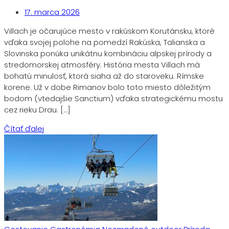
17. marca 2026
Villach je očarujúce mesto v rakúskom Korutánsku, ktoré
vďaka svojej polohe na pomedzí Rakúska, Talianska a
Slovinska ponúka unikátnu kombináciu alpskej prírody a
stredomorskej atmosféry. História mesta Villach má
bohatú minulosť, ktorá siaha až do staroveku. Rímske
korene: Už v dobe Rimanov bolo toto miesto dôležitým
bodom (vtedajšie Sanctium) vďaka strategickému mostu
cez rieku Drau. […]
Čítať ďalej