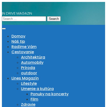
Skip
to
IN DRIVE MAGAZIN
content
Search
for:
Domov
Náš tip
Radíme Vám
Cestovanie
Architektúra
Automobily
Príroda
outdoor
Lines Magazín
Lifestyle
Umenie a kultúra
Ponuky na koncerty
Film
Zdravie