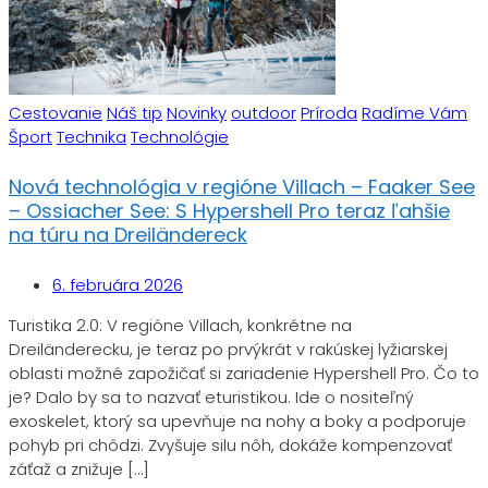
Cestovanie
Náš tip
Novinky
outdoor
Príroda
Radíme Vám
Šport
Technika
Technológie
Nová technológia v regióne Villach – Faaker See
– Ossiacher See: S Hypershell Pro teraz ľahšie
na túru na Dreiländereck
6. februára 2026
Turistika 2.0: V regióne Villach, konkrétne na
Dreiländerecku, je teraz po prvýkrát v rakúskej lyžiarskej
oblasti možné zapožičať si zariadenie Hypershell Pro. Čo to
je? Dalo by sa to nazvať eturistikou. Ide o nositeľný
exoskelet, ktorý sa upevňuje na nohy a boky a podporuje
pohyb pri chôdzi. Zvyšuje silu nôh, dokáže kompenzovať
záťaž a znižuje […]