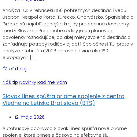
Analýza TUI: V rebríčeku 150 pobrežných destinácií vedú
Lisabon, Neapol a Porto. Turecko, Chorvátsko, Španielsko a
Grécko sú najobľúbenejšie krajiny pre rodinné dovolenky
medzi Slovákmi Pre mnohé rodiny je pri plánovaní
dovolenky rozhodujúce, do akej miery zvolená destinácia
zohľadňuje potreby rodičov aj detí. Spoločnosť TUI preto v
analýze z februára 2026 porovnala viac ako 150
európskych […]
Čítať ďalej
Náš tip
Novinky
Radíme Vám
Slovak Lines spúšťa priame spojenie z centra
Viedne na Letisko Bratislava (BTS)
12. mája 2026
Autobusový dopravca Slovak Lines spúšťa nové priame
spojenie, ktoré prinesie časovo najefektívnejšiu