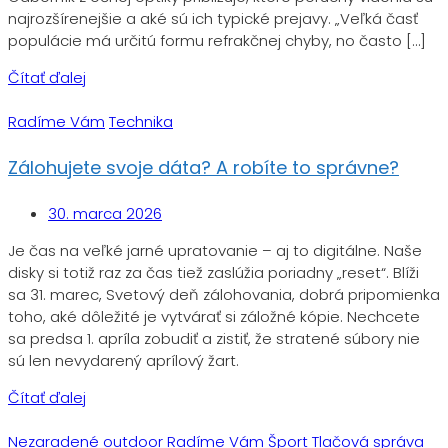
najrozšírenejšie a aké sú ich typické prejavy. „Veľká časť
populácie má určitú formu refrakčnej chyby, no často […]
Čítať ďalej
Radíme Vám
Technika
Zálohujete svoje dáta? A robíte to správne?
30. marca 2026
Je čas na veľké jarné upratovanie – aj to digitálne. Naše
disky si totiž raz za čas tiež zaslúžia poriadny „reset“. Blíži
sa 31. marec, Svetový deň zálohovania, dobrá pripomienka
toho, aké dôležité je vytvárať si záložné kópie. Nechcete
sa predsa 1. apríla zobudiť a zistiť, že stratené súbory nie
sú len nevydarený aprílový žart.
Čítať ďalej
Nezaradené
outdoor
Radíme Vám
Šport
Tlačová správa