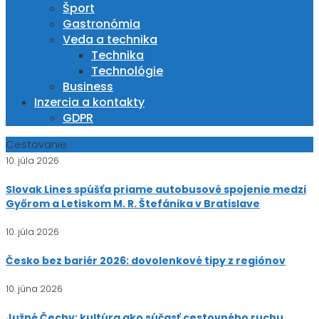
Šport
Gastronómia
Veda a technika
Technika
Technológie
Business
Inzercia a kontakty
GDPR
Cestovanie
10. júla 2026
Slovak Lines spúšťa priame autobusové spojenie medzi
Győrom a Letiskom M. R. Štefánika v Bratislave
10. júla 2026
Česko bez bariér 2026: dovolenkové tipy z regiónov
10. júna 2026
Južné Čechy: kultúra ako súčasť cestovného ruchu