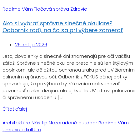
Radíme Vám
Tlačová správa
Zdravie
Ako si vybrať správne slnečné okuliare?
Odborník radí, na čo sa pri výbere zamerať
26. mája 2026
Leto, dovolenky a slnečné dni znamenajú pre oči väčšiu
záťaž. Správne slnečné okuliare preto nie sú len štýlovým
doplnkom, ale dôležitou ochranou zraku pred UV žiarením,
oslnením aj únavou očí. Odborník z FOKUS očnej optiky
upozorňuje, že pri výbere by zákazníci mali venovať
pozornosť nielen dizajnu, ale aj kvalite UV filtrov, polarizácii
či správnemu usadeniu […]
Čítať ďalej
Architektúra
Náš tip
Nezaradené
outdoor
Radíme Vám
Umenie a kultúra