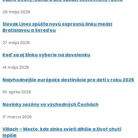
28. mája 2026
Slovak Lines spúšťa novú expresnú linku medzi
Bratislavou a Sereďou
27. mája 2026
Keď sa aj Slnko vyberie na dovolenku
14. mája 2026
Najvhodnejšie európske destinácie pre deti v roku 2026
30. apríla 2026
Novinky sezóny vo východných Čechách
17. marca 2026
Villach – Mesto, kde slnko svieti dlhšie a život chutí
lepšie