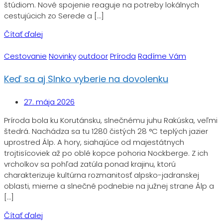
štúdiom. Nové spojenie reaguje na potreby lokálnych
cestujúcich zo Serede a […]
Čítať ďalej
Cestovanie
Novinky
outdoor
Príroda
Radíme Vám
Keď sa aj Slnko vyberie na dovolenku
27. mája 2026
Príroda bola ku Korutánsku, slnečnému juhu Rakúska, veľmi
štedrá. Nachádza sa tu 1280 čistých 28 °C teplých jazier
uprostred Álp. A hory, siahajúce od majestátnych
trojtisícoviek až po oblé kopce pohoria Nockberge. Z ich
vrcholkov sa pohľad zatúla ponad krajinu, ktorú
charakterizuje kultúrna rozmanitosť alpsko-jadranskej
oblasti, mierne a slnečné podnebie na južnej strane Álp a
[…]
Čítať ďalej