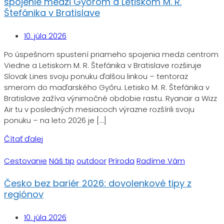
spojenie medzi Győrom a Letiskom M. R.
Štefánika v Bratislave
10. júla 2026
Po úspešnom spustení priameho spojenia medzi centrom
Viedne a Letiskom M. R. Štefánika v Bratislave rozširuje
Slovak Lines svoju ponuku ďalšou linkou – tentoraz
smerom do maďarského Győru. Letisko M. R. Štefánika v
Bratislave zažíva výnimočné obdobie rastu. Ryanair a Wizz
Air tu v posledných mesiacoch výrazne rozšírili svoju
ponuku – na leto 2026 je […]
Čítať ďalej
Cestovanie
Náš tip
outdoor
Príroda
Radíme Vám
Česko bez bariér 2026: dovolenkové tipy z
regiónov
10. júla 2026