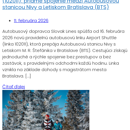
(102011): priame spojenie medzi Autobusovou
stanicou Nivy a Letiskom Bratislava (BTS)
11. februára 2026
Autobusový dopravca Slovak Lines spúšťa od 16. februára
2026 novú pravidelnú autobusovú linku Airport Shuttle
(linka 102011), ktorá prepája Autobusovú stanicu Nivy s
Letiskom M. R. Štefánika v Bratislave (BTS). Cestujúci získajú
jednoduché a rýchle spojenie bez prestupov a bez
zastávok, s pravidelnými odchodmi každú hodinu. Linka
vznikla na základe dohody s magistrátom mesta
Bratislava. […]
Čítať ďalej