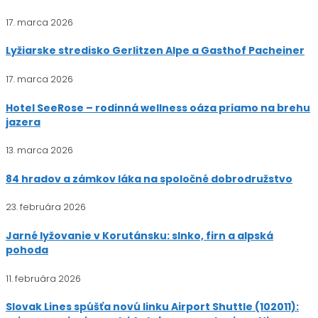
17. marca 2026
Lyžiarske stredisko Gerlitzen Alpe a Gasthof Pacheiner
17. marca 2026
Hotel SeeRose – rodinná wellness oáza priamo na brehu
jazera
13. marca 2026
84 hradov a zámkov láka na spoločné dobrodružstvo
23. februára 2026
Jarné lyžovanie v Korutánsku: slnko, firn a alpská
pohoda
11. februára 2026
Slovak Lines spúšťa novú linku Airport Shuttle (102011):