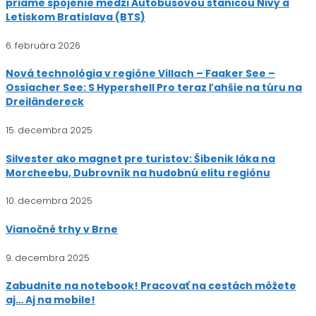
priame spojenie medzi Autobusovou stanicou Nivy a
Letiskom Bratislava (BTS)
6. februára 2026
Nová technológia v regióne Villach – Faaker See –
Ossiacher See: S Hypershell Pro teraz ľahšie na túru na
Dreiländereck
15. decembra 2025
Silvester ako magnet pre turistov: Šibenik láka na
Morcheebu, Dubrovník na hudobnú elitu regiónu
10. decembra 2025
Vianočné trhy v Brne
9. decembra 2025
Zabudnite na notebook! Pracovať na cestách môžete
aj… Aj na mobile!