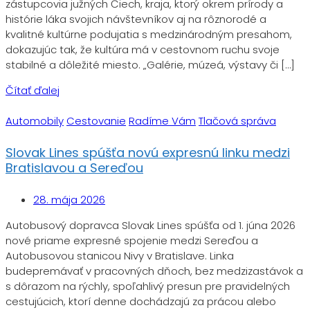
zástupcovia južných Čiech, kraja, ktorý okrem prírody a
histórie láka svojich návštevníkov aj na rôznorodé a
kvalitné kultúrne podujatia s medzinárodným presahom,
dokazujúc tak, že kultúra má v cestovnom ruchu svoje
stabilné a dôležité miesto. „Galérie, múzeá, výstavy či […]
Čítať ďalej
Automobily
Cestovanie
Radíme Vám
Tlačová správa
Slovak Lines spúšťa novú expresnú linku medzi
Bratislavou a Sereďou
28. mája 2026
Autobusový dopravca Slovak Lines spúšťa od 1. júna 2026
nové priame expresné spojenie medzi Sereďou a
Autobusovou stanicou Nivy v Bratislave. Linka
budepremávať v pracovných dňoch, bez medzizastávok a
s dôrazom na rýchly, spoľahlivý presun pre pravidelných
cestujúcich, ktorí denne dochádzajú za prácou alebo