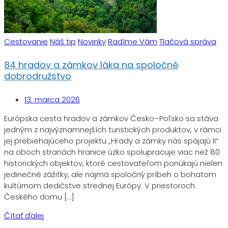
Cestovanie
Náš tip
Novinky
Radíme Vám
Tlačová správa
84 hradov a zámkov láka na spoločné
dobrodružstvo
13. marca 2026
Európska cesta hradov a zámkov Česko–Poľsko sa stáva
jedným z najvýznamnejších turistických produktov, v rámci
jej prebiehajúceho projektu „Hrady a zámky nás spájajú II“
na oboch stranách hranice úzko spolupracuje viac než 80
historických objektov, ktoré cestovateľom ponúkajú nielen
jedinečné zážitky, ale najmä spoločný príbeh o bohatom
kultúrnom dedičstve strednej Európy. V priestoroch
Českého domu […]
Čítať ďalej