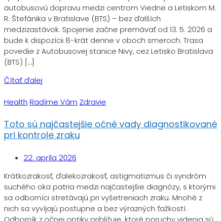
autobusovú dopravu medzi centrom Viedne a Letiskom M.
R. Štefánika v Bratislave (BTS) – bez ďalších
medzizastávok. Spojenie začne premávať od 13. 5. 2026 a
bude k dispozícii 8-krát denne v oboch smeroch. Trasa
povedie z Autobusovej stanice Nivy, cez Letisko Bratislava
(BTS) […]
Čítať ďalej
Health
Radíme Vám
Zdravie
Toto sú najčastejšie očné vady diagnostikované
pri kontrole zraku
22. apríla 2026
Krátkozrakosť, ďalekozrakosť, astigmatizmus či syndróm
suchého oka patria medzi najčastejšie diagnózy, s ktorými
sa odborníci stretávajú pri vyšetreniach zraku. Mnohé z
nich sa vyvíjajú postupne a bez výrazných ťažkostí.
Odborník z očnej optiky približuje, ktoré poruchy videnia sú