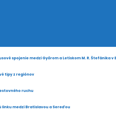
sové spojenie medzi Győrom a Letiskom M. R. Štefánika v 
é tipy z regiónov
cestovného ruchu
ú linku medzi Bratislavou a Sereďou