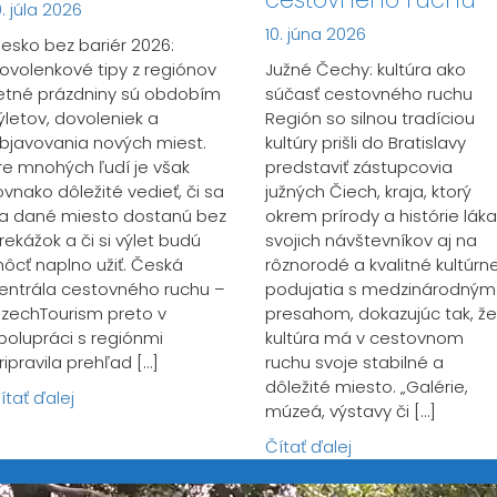
0. júla 2026
10. júna 2026
esko bez bariér 2026:
ovolenkové tipy z regiónov
Južné Čechy: kultúra ako
etné prázdniny sú obdobím
súčasť cestovného ruchu
ýletov, dovoleniek a
Región so silnou tradíciou
bjavovania nových miest.
kultúry prišli do Bratislavy
re mnohých ľudí je však
predstaviť zástupcovia
ovnako dôležité vedieť, či sa
južných Čiech, kraja, ktorý
a dané miesto dostanú bez
okrem prírody a histórie láka
rekážok a či si výlet budú
svojich návštevníkov aj na
ôcť naplno užiť. Česká
rôznorodé a kvalitné kultúrn
entrála cestovného ruchu –
podujatia s medzinárodným
zechTourism preto v
presahom, dokazujúc tak, že
polupráci s regiónmi
kultúra má v cestovnom
ripravila prehľad […]
ruchu svoje stabilné a
dôležité miesto. „Galérie,
ítať ďalej
múzeá, výstavy či […]
Čítať ďalej