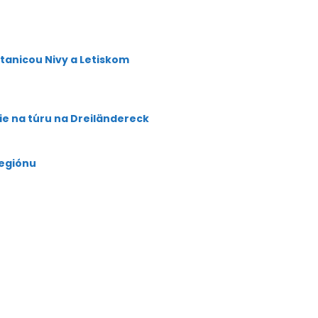
stanicou Nivy a Letiskom
šie na túru na Dreiländereck
regiónu