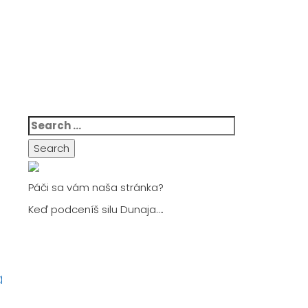
Search
for:
Páči sa vám naša stránka?
Keď podceníš silu Dunaja….
a