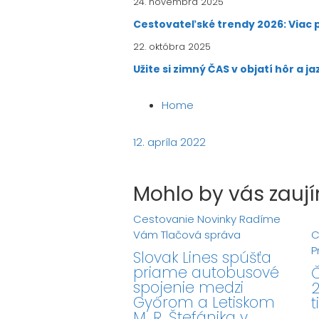
24. novembra 2025
Cestovateľské trendy 2026: Viac pr
22. októbra 2025
Užite si zimný ČAS v objatí hôr a j
Home
12. apríla 2022
Mohlo by vás zaují
Cestovanie
Novinky
Radíme
Vám
Tlačová správa
C
P
Slovak Lines spúšťa
priame autobusové
Č
spojenie medzi
2
Győrom a Letiskom
t
M. R. Štefánika v