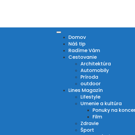
Skip
to
content
Domov
Náš tip
Radíme Vám
Cestovanie
Architektúra
Automobily
Príroda
outdoor
Lines Magazín
Lifestyle
Umenie a kultúra
Ponuky na konce
Film
Zdravie
Šport