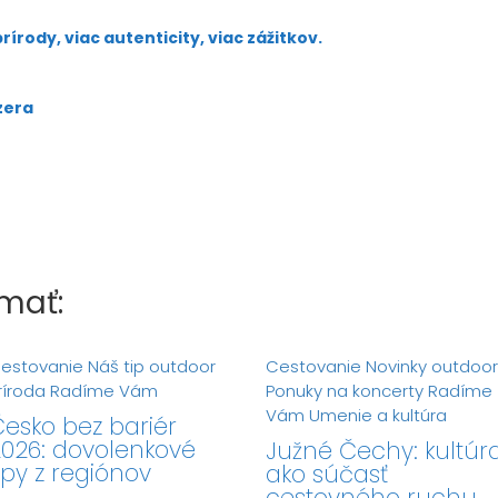
írody, viac autenticity, viac zážitkov.
azera
mať:
estovanie
Náš tip
outdoor
Cestovanie
Novinky
outdoor
ríroda
Radíme Vám
Ponuky na koncerty
Radíme
Vám
Umenie a kultúra
esko bez bariér
026: dovolenkové
Južné Čechy: kultúr
ipy z regiónov
ako súčasť
cestovného ruchu