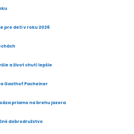
enku
 pre deti v roku 2026
echách
hšie a život chutí lepšie
e a Gasthof Pacheiner
 oáza priamo na brehu jazera
očné dobrodružstvo