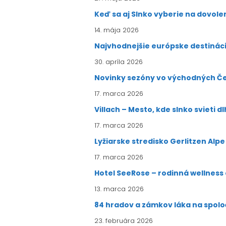
Keď sa aj Slnko vyberie na dovol
14. mája 2026
Najvhodnejšie európske destinácie
30. apríla 2026
Novinky sezóny vo východných Č
17. marca 2026
Villach – Mesto, kde slnko svieti dl
17. marca 2026
Lyžiarske stredisko Gerlitzen Alp
17. marca 2026
Hotel SeeRose – rodinná wellness
13. marca 2026
84 hradov a zámkov láka na spol
23. februára 2026