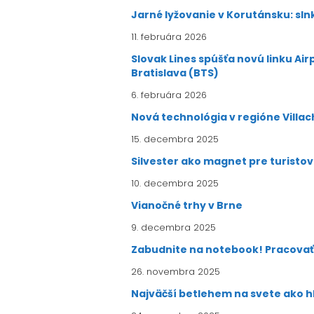
Jarné lyžovanie v Korutánsku: sln
11. februára 2026
Slovak Lines spúšťa novú linku Ai
Bratislava (BTS)
6. februára 2026
Nová technológia v regióne Villac
15. decembra 2025
Silvester ako magnet pre turisto
10. decembra 2025
Vianočné trhy v Brne
9. decembra 2025
Zabudnite na notebook! Pracovať 
26. novembra 2025
Najväčší betlehem na svete ako 