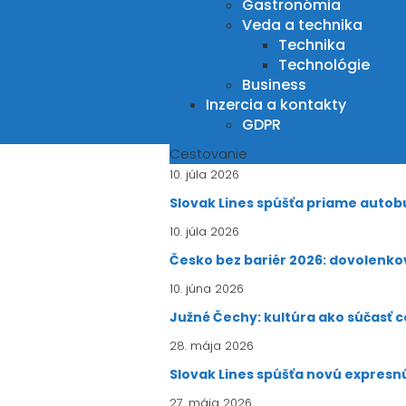
Gastronómia
Veda a technika
Technika
Technológie
Business
Inzercia a kontakty
GDPR
Cestovanie
10. júla 2026
Slovak Lines spúšťa priame autobu
10. júla 2026
Česko bez bariér 2026: dovolenkov
10. júna 2026
Južné Čechy: kultúra ako súčasť 
28. mája 2026
Slovak Lines spúšťa novú expresn
27. mája 2026