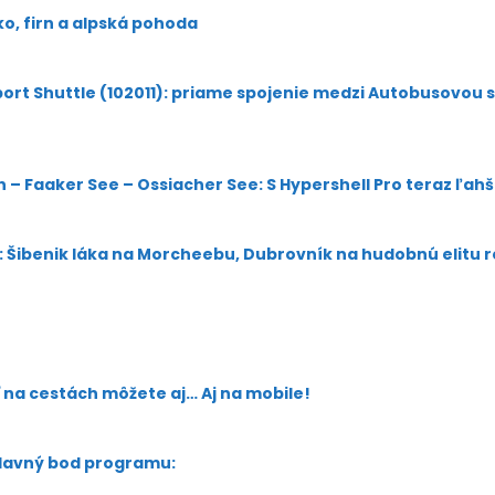
ko, firn a alpská pohoda
rport Shuttle (102011): priame spojenie medzi Autobusovou 
h – Faaker See – Ossiacher See: S Hypershell Pro teraz ľah
v: Šibenik láka na Morcheebu, Dubrovník na hudobnú elitu 
na cestách môžete aj… Aj na mobile!
hlavný bod programu: