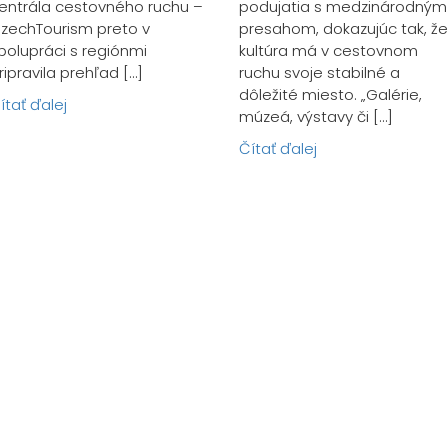
entrála cestovného ruchu –
podujatia s medzinárodným
zechTourism preto v
presahom, dokazujúc tak, že
polupráci s regiónmi
kultúra má v cestovnom
ripravila prehľad […]
ruchu svoje stabilné a
dôležité miesto. „Galérie,
ítať ďalej
múzeá, výstavy či […]
Čítať ďalej