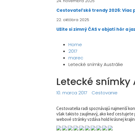
24. novembra 2025
Cestovateľské trendy 2026: Viac pr
22. októbra 2025
Užite si zimný ČAS v objatí hôr a j
Home
2017
marec
Letecké snímky Austrálie
Letecké snímky 
10. marca 2017
Cestovanie
Cestovatelia radi spoznávajú najmenší kont
však takisto zaujímavý, ako keď cestujete p
webové stránky vzdáva hold krásnej kraji