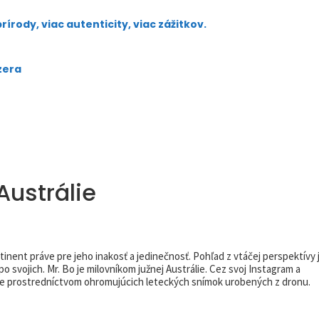
írody, viac autenticity, viac zážitkov.
azera
Austrálie
inent práve pre jeho inakosť a jedinečnosť. Pohľad z vtáčej perspektívy 
o svojich. Mr. Bo je milovníkom južnej Austrálie. Cez svoj Instagram a
ne prostredníctvom ohromujúcich leteckých snímok urobených z dronu.