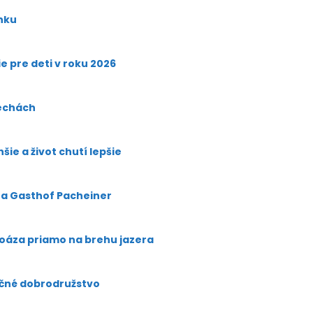
enku
 pre deti v roku 2026
echách
hšie a život chutí lepšie
e a Gasthof Pacheiner
 oáza priamo na brehu jazera
očné dobrodružstvo