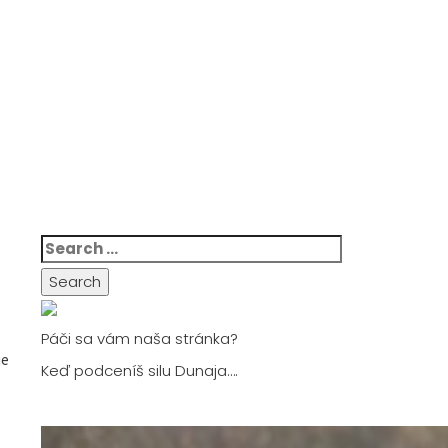
Search
for:
Páči sa vám naša stránka?
je
Keď podceníš silu Dunaja….