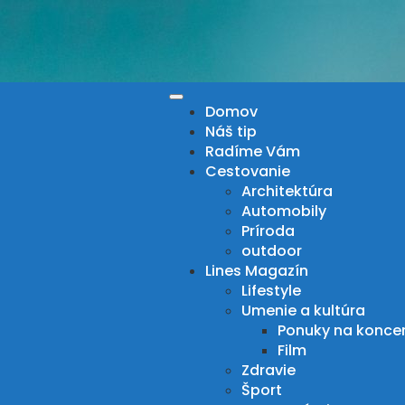
Skip
to
content
Domov
Náš tip
Radíme Vám
Cestovanie
Architektúra
Automobily
Príroda
outdoor
Lines Magazín
Lifestyle
Umenie a kultúra
Ponuky na konce
Film
Zdravie
Šport