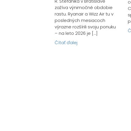
R. Štefánika v Bratislave
c
zažíva výnimočné obdobie
C
rastu. Ryanair a Wizz Air tu v
s
posledných mesiacoch
p
výrazne rozšírili svoju ponuku
Č
– na leto 2026 je […]
Čítať ďalej