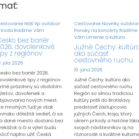
mať:
estovanie
Náš tip
outdoor
Cestovanie
Novinky
outdoor
ríroda
Radíme Vám
Ponuky na koncerty
Radíme
Vám
Umenie a kultúra
esko bez bariér
026: dovolenkové
Južné Čechy: kultúr
ipy z regiónov
ako súčasť
cestovného ruchu
0. júla 2026
10. júna 2026
esko bez bariér 2026:
ovolenkové tipy z regiónov
Južné Čechy: kultúra ako
etné prázdniny sú obdobím
súčasť cestovného ruchu
ýletov, dovoleniek a
Región so silnou tradíciou
bjavovania nových miest.
kultúry prišli do Bratislavy
re mnohých ľudí je však
predstaviť zástupcovia
ovnako dôležité vedieť, či sa
južných Čiech, kraja, ktorý
a dané miesto dostanú bez
okrem prírody a histórie láka
rekážok a či si výlet budú
svojich návštevníkov aj na
ôcť naplno užiť. Česká
rôznorodé a kvalitné kultúrn