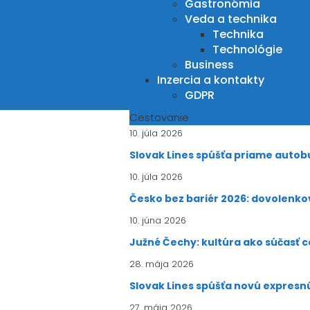
Gastronómia
Veda a technika
Technika
Technológie
Business
Inzercia a kontakty
GDPR
Cestovanie
10. júla 2026
Slovak Lines spúšťa priame autobu
10. júla 2026
Česko bez bariér 2026: dovolenkov
10. júna 2026
Južné Čechy: kultúra ako súčasť 
28. mája 2026
Slovak Lines spúšťa novú expresn
27. mája 2026