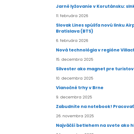
Jarné lyžovanie v Korutánsku: sln
11. februára 2026
Slovak Lines spúšťa novú linku Ai
Bratislava (BTS)
6. februára 2026
Nová technológia v regióne Villac
15. decembra 2025
Silvester ako magnet pre turisto
10. decembra 2025
Vianočné trhy v Brne
9. decembra 2025
Zabudnite na notebook! Pracovať 
26. novembra 2025
Najväčší betlehem na svete ako 