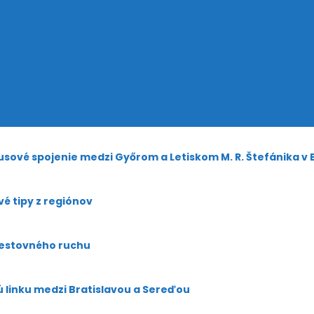
sové spojenie medzi Győrom a Letiskom M. R. Štefánika v 
é tipy z regiónov
cestovného ruchu
ú linku medzi Bratislavou a Sereďou