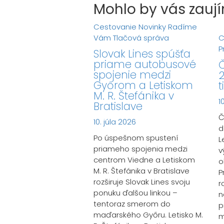
Mohlo by vás zaují
Cestovanie
Novinky
Radíme
Vám
Tlačová správa
C
P
Slovak Lines spúšťa
priame autobusové
Č
spojenie medzi
2
Győrom a Letiskom
t
M. R. Štefánika v
1
Bratislave
Č
10. júla 2026
d
Po úspešnom spustení
L
priameho spojenia medzi
v
centrom Viedne a Letiskom
o
M. R. Štefánika v Bratislave
P
rozširuje Slovak Lines svoju
r
ponuku ďalšou linkou –
n
tentoraz smerom do
p
maďarského Győru. Letisko M.
m