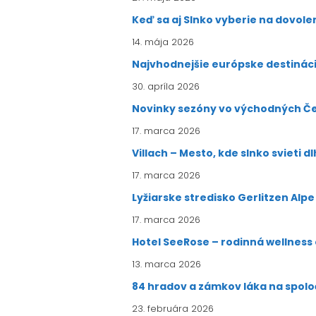
Keď sa aj Slnko vyberie na dovol
14. mája 2026
Najvhodnejšie európske destinácie
30. apríla 2026
Novinky sezóny vo východných Č
17. marca 2026
Villach – Mesto, kde slnko svieti dl
17. marca 2026
Lyžiarske stredisko Gerlitzen Alp
17. marca 2026
Hotel SeeRose – rodinná wellness
13. marca 2026
84 hradov a zámkov láka na spol
23. februára 2026