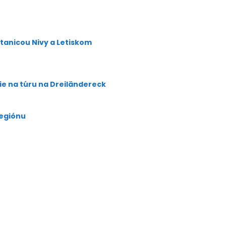
stanicou Nivy a Letiskom
šie na túru na Dreiländereck
regiónu