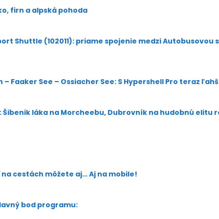
ko, firn a alpská pohoda
rport Shuttle (102011): priame spojenie medzi Autobusovou 
h – Faaker See – Ossiacher See: S Hypershell Pro teraz ľah
v: Šibenik láka na Morcheebu, Dubrovník na hudobnú elitu 
na cestách môžete aj… Aj na mobile!
hlavný bod programu: