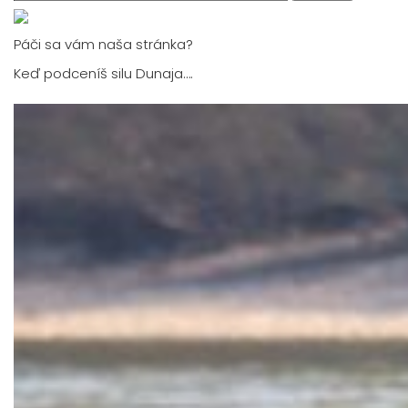
for:
Páči sa vám naša stránka?
Keď podceníš silu Dunaja….