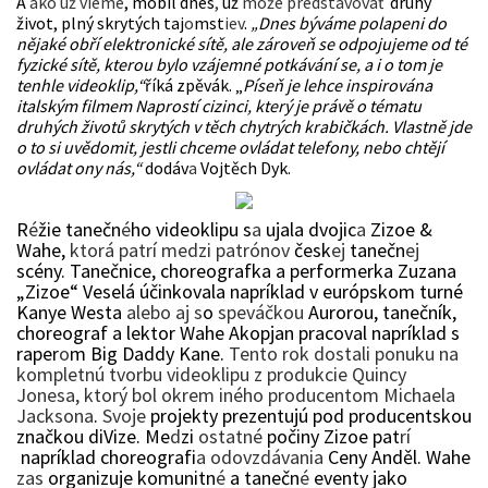
A
ako už vieme
, mobil dnes
,
už
môže predstavovať
druhý
život, plný skrytých taj
o
mst
iev
.
„Dnes býváme polapeni do
nějaké obří elektronické sítě, ale zároveň se odpojujeme od té
fyzické sítě, kterou bylo vzájemné potkávání se, a i o tom je
tenhle videoklip,“
říká zpěvák. „
Píseň je lehce inspirována
italským filmem Naprostí cizinci, který je právě o tématu
druhých životů skrytých v těch chytrých krabičkách. Vlastně jde
o to si uvědomit, jestli chceme ovládat telefony, nebo chtějí
ovládat ony nás,“
dodáv
a
Vojtěch Dyk.
R
é
žie tanečn
é
ho videoklipu s
a
ujala dvojic
a
Zizoe &
Wahe,
ktorá patrí medzi patrónov
česk
ej
tanečn
ej
scény. Tanečnice, choreografka a performerka Zuzana
„Zizoe“ Veselá účinkovala napríklad v európskom turné
Kanye Westa
alebo aj s
o
speváčkou
Aurorou, tanečník,
choreograf a lektor Wahe Akopjan pracoval napríklad s
raper
o
m Big Daddy Kane.
Tento rok dostali ponuku na
kompletnú tvorbu videoklipu z produkcie Quincy
Jonesa, ktorý bol okrem iného producentom Michaela
Jacksona
.
Svoje
projekty prezentujú pod producentskou
značkou diVize. Me
d
zi
ostatné
počiny Zizoe pat
rí
napríklad choreografi
a odovzdávania
Ceny Anděl. Wahe
zas
organizuje komunitn
é
a tanečn
é
eventy jako