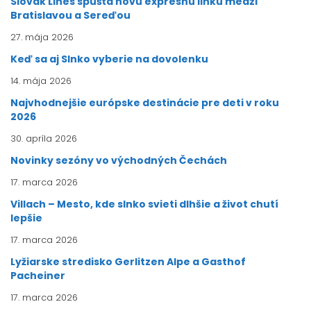
Slovak Lines spúšťa novú expresnú linku medzi
Bratislavou a Sereďou
27. mája 2026
Keď sa aj Slnko vyberie na dovolenku
14. mája 2026
Najvhodnejšie európske destinácie pre deti v roku
2026
30. apríla 2026
Novinky sezóny vo východných Čechách
17. marca 2026
Villach – Mesto, kde slnko svieti dlhšie a život chutí
lepšie
17. marca 2026
Lyžiarske stredisko Gerlitzen Alpe a Gasthof
Pacheiner
17. marca 2026