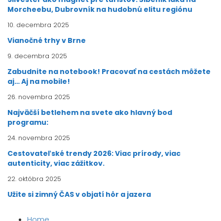
Morcheebu, Dubrovník na hudobnú elitu regiónu
10. decembra 2025
Vianočné trhy v Brne
9. decembra 2025
Zabudnite na notebook! Pracovať na cestách môžete
aj… Aj na mobile!
26. novembra 2025
Najväčší betlehem na svete ako hlavný bod
programu:
24. novembra 2025
Cestovateľské trendy 2026: Viac prírody, viac
autenticity, viac zážitkov.
22. októbra 2025
Užite si zimný ČAS v objatí hôr a jazera
Home