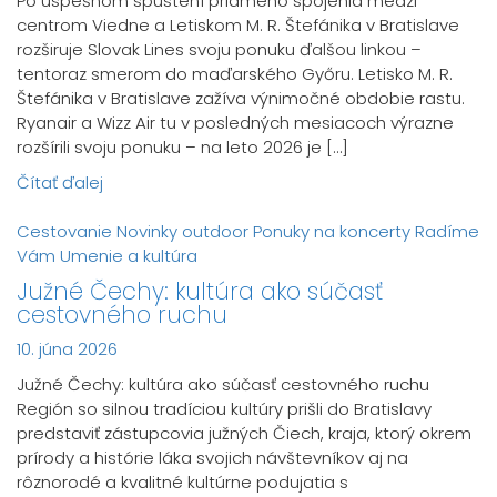
Po úspešnom spustení priameho spojenia medzi
centrom Viedne a Letiskom M. R. Štefánika v Bratislave
rozširuje Slovak Lines svoju ponuku ďalšou linkou –
tentoraz smerom do maďarského Győru. Letisko M. R.
Štefánika v Bratislave zažíva výnimočné obdobie rastu.
Ryanair a Wizz Air tu v posledných mesiacoch výrazne
rozšírili svoju ponuku – na leto 2026 je […]
Čítať ďalej
Cestovanie
Novinky
outdoor
Ponuky na koncerty
Radíme
Vám
Umenie a kultúra
Južné Čechy: kultúra ako súčasť
cestovného ruchu
10. júna 2026
Južné Čechy: kultúra ako súčasť cestovného ruchu
Región so silnou tradíciou kultúry prišli do Bratislavy
predstaviť zástupcovia južných Čiech, kraja, ktorý okrem
prírody a histórie láka svojich návštevníkov aj na
rôznorodé a kvalitné kultúrne podujatia s