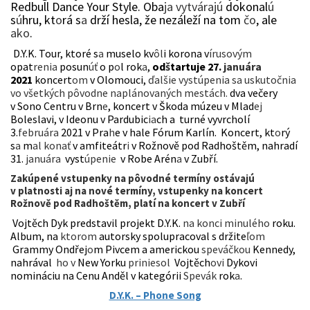
Redbull Dance Your Style. Oba
ja vytvárajú
dokonal
ú
s
ú
hru, kt
o
rá s
a
drží hesla, že nezáleží na tom
čo
, ale
ako
.
D.Y.K. Tour, ktoré s
a
muselo kv
ôl
i korona
v
írusovým
opat
renia
posun
úť
o p
o
l rok
a
,
od
š
tartuje 27.
januára
2021
koncert
om
v Olomouci,
ďalšie vystúpenia sa uskutočnia
vo všetkých pôvodne naplánovaných mestách.
dva večery
v Sono Centru v Brn
e
, koncert v Škoda múzeu v Mlad
ej
Boleslavi, v Ideonu v Pardubic
ia
ch a turné vyvrcholí
3.
februára
2021 v Pra
h
e v hale Fórum Karlín. Koncert, kt
o
rý
s
a
m
al konať
v amfiteátr
i
v Rožnově pod Radhoštěm, nahradí
31.
januára
vyst
úpenie
v Robe Arén
a
v Zubří.
Zakúpené vstupenky na pôvodné termíny ostávajú
v platnosti aj na nové termíny, vstupenky na koncert
Rožnově pod Radhoštěm, platí na koncert v Zubří
Vojtěch Dyk predstavil projekt D.Y.K.
na konci minulého
roku.
Album, na
ktorom
autorsky spolupracoval s
držite
ľom
Grammy Ondřej
o
m Pivcem a americkou
speváčkou
Kennedy,
nahrával
ho v
New Yorku
priniesol
Vojtěch
ovi
Dykovi
nomináciu na Cenu Anděl v kategórii
Spevák
rok
a
.
D.Y.K. – Phone Song