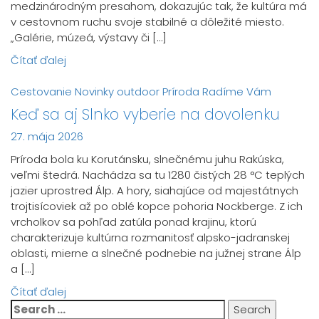
medzinárodným presahom, dokazujúc tak, že kultúra má
v cestovnom ruchu svoje stabilné a dôležité miesto.
„Galérie, múzeá, výstavy či […]
Čítať ďalej
Cestovanie
Novinky
outdoor
Príroda
Radíme Vám
Keď sa aj Slnko vyberie na dovolenku
27. mája 2026
Príroda bola ku Korutánsku, slnečnému juhu Rakúska,
veľmi štedrá. Nachádza sa tu 1280 čistých 28 °C teplých
jazier uprostred Álp. A hory, siahajúce od majestátnych
trojtisícoviek až po oblé kopce pohoria Nockberge. Z ich
vrcholkov sa pohľad zatúla ponad krajinu, ktorú
charakterizuje kultúrna rozmanitosť alpsko-jadranskej
oblasti, mierne a slnečné podnebie na južnej strane Álp
a […]
Čítať ďalej
Search