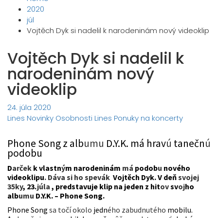
2020
júl
Vojtěch Dyk si nadelil k narodeninám nový videoklip
Vojtěch Dyk si nadelil k
narodeninám nový
videoklip
24. júla 2020
Lines
Novinky
Osobnosti Lines
Ponuky na koncerty
Phone Song
z alb
umu
D.Y.K. má hrav
ú
tanečn
ú
podobu
D
arček
k vlastn
ý
m narodeninám
má
podob
u
nového
videoklipu
. Dáva si ho spevák
Vojtěch Dyk. V deň
svojej
35ky
, 23.
júla
, predstavuje klip na jeden z hit
ov
sv
oj
ho
alb
umu
D.Y.K. – Phone Song.
Phone Song
sa točí okolo
jedn
ého zabudnutého
mobilu.