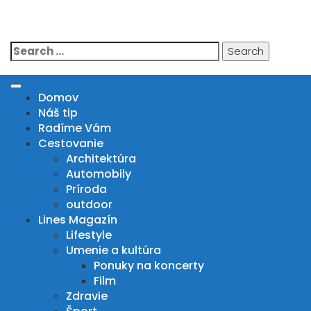
Skip
to
IN DRIVE MAGAZIN
content
Search
for:
Domov
Náš tip
Radíme Vám
Cestovanie
Architektúra
Automobily
Príroda
outdoor
Lines Magazín
Lifestyle
Umenie a kultúra
Ponuky na koncerty
Film
Zdravie