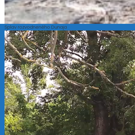
Splav rozvodneného Dunaja