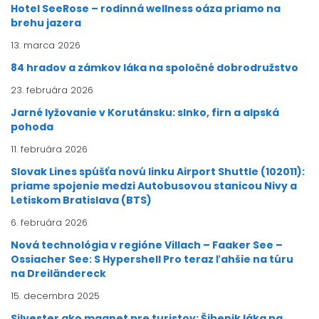
Hotel SeeRose – rodinná wellness oáza priamo na
brehu jazera
13. marca 2026
84 hradov a zámkov láka na spoločné dobrodružstvo
23. februára 2026
Jarné lyžovanie v Korutánsku: slnko, firn a alpská
pohoda
11. februára 2026
Slovak Lines spúšťa novú linku Airport Shuttle (102011):
priame spojenie medzi Autobusovou stanicou Nivy a
Letiskom Bratislava (BTS)
6. februára 2026
Nová technológia v regióne Villach – Faaker See –
Ossiacher See: S Hypershell Pro teraz ľahšie na túru
na Dreiländereck
15. decembra 2025
Silvester ako magnet pre turistov: Šibenik láka na