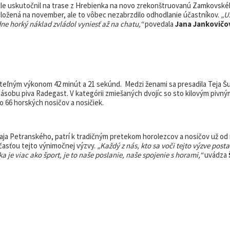
kle uskutočnil na trase z Hrebienka na novo zrekonštruovanú Zamkovské
 odložená na november, ale to vôbec nezabrzdilo odhodlanie účastníkov.
„U
dne horký náklad zvládol vyniesť až na chatu,“
povedala
Jana Jankovičo
riteľným výkonom 42 minút a 21 sekúnd. Medzi ženami sa presadila Teja Š
ú zásobu piva Radegast. V kategórii zmiešaných dvojíc so sto kilovým piv
o 66 horských nosičov a nosičiek.
ja Petranského, patrí k tradičným pretekom horolezcov a nosičov už od 
účasťou tejto výnimočnej výzvy.
„Každý z nás, kto sa voči tejto výzve postav
a je viac ako šport, je to naše poslanie, naše spojenie s horami,“
uvádza