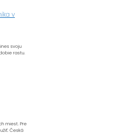
ika v
ines svoju
dobie rastu.
h miest. Pre
užiť. Česká