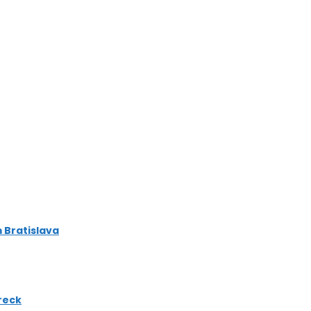
m Bratislava
ereck