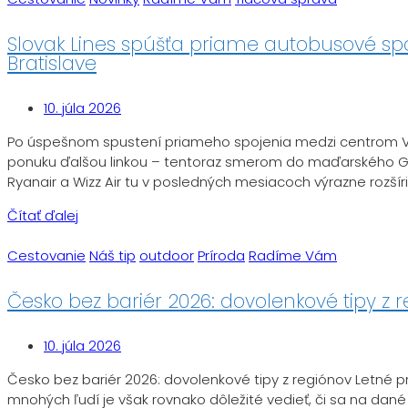
Slovak Lines spúšťa priame autobusové spo
Bratislave
10. júla 2026
Po úspešnom spustení priameho spojenia medzi centrom Viedn
ponuku ďalšou linkou – tentoraz smerom do maďarského Győr
Ryanair a Wizz Air tu v posledných mesiacoch výrazne rozšíril
Čítať ďalej
Cestovanie
Náš tip
outdoor
Príroda
Radíme Vám
Česko bez bariér 2026: dovolenkové tipy z 
10. júla 2026
Česko bez bariér 2026: dovolenkové tipy z regiónov Letné p
mnohých ľudí je však rovnako dôležité vedieť, či sa na dané