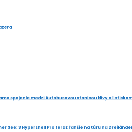
jazera
 priame spojenie medzi Autobusovou stanicou Nivy a Letisko
her See: S Hypershell Pro teraz ľahšie na túru na Dreiländ