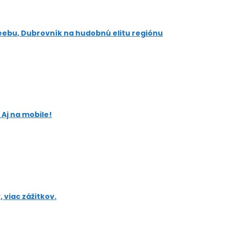
heebu, Dubrovník na hudobnú elitu regiónu
Aj na mobile!
 viac zážitkov.