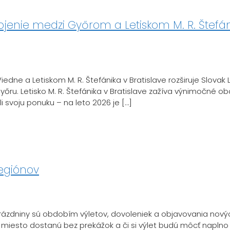
jenie medzi Győrom a Letiskom M. R. Štefán
e a Letiskom M. R. Štefánika v Bratislave rozširuje Slovak L
u. Letisko M. R. Štefánika v Bratislave zažíva výnimočné ob
i svoju ponuku – na leto 2026 je […]
regiónov
rázdniny sú obdobím výletov, dovoleniek a objavovania novýc
 miesto dostanú bez prekážok a či si výlet budú môcť naplno 