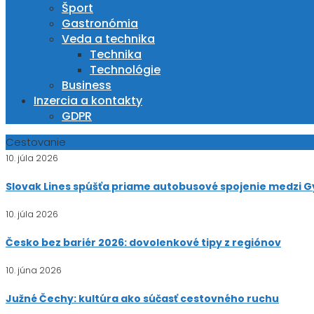
Šport
Gastronómia
Veda a technika
Technika
Technológie
Business
Inzercia a kontakty
GDPR
Cestovanie
10. júla 2026
Slovak Lines spúšťa priame autobusové spojenie medzi Gy
10. júla 2026
Česko bez bariér 2026: dovolenkové tipy z regiónov
10. júna 2026
Južné Čechy: kultúra ako súčasť cestovného ruchu