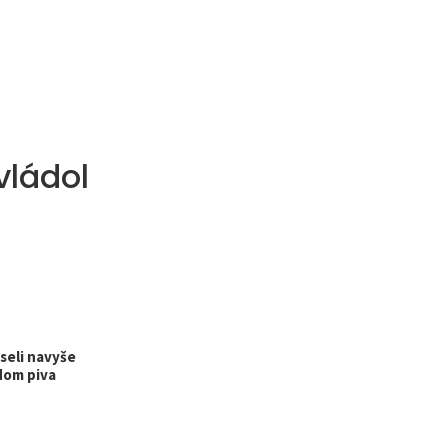
vládol
seli navyše
dom piva