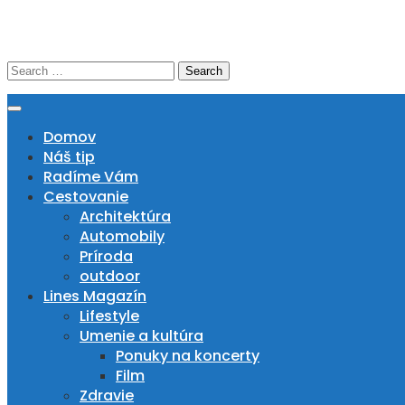
Skip
to
IN DRIVE MAGAZIN
content
Search
for:
Domov
Náš tip
Radíme Vám
Cestovanie
Architektúra
Automobily
Príroda
outdoor
Lines Magazín
Lifestyle
Umenie a kultúra
Ponuky na koncerty
Film
Zdravie