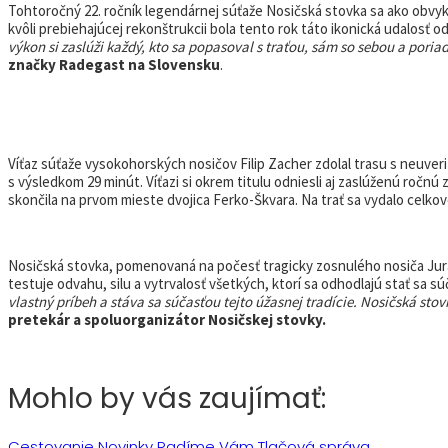
Tohtoročný 22. ročník legendárnej súťaže Nosičská stovka sa ako obvy
kvôli prebiehajúcej rekonštrukcii bola tento rok táto ikonická udalosť
výkon si zaslúži každý, kto sa popasoval s traťou, sám so sebou a poria
značky Radegast na Slovensku
.
Víťaz súťaže vysokohorských nosičov Filip Zacher zdolal trasu s neuve
s výsledkom 29 minút. Víťazi si okrem titulu odniesli aj zaslúženú ročn
skončila na prvom mieste dvojica Ferko-Škvara. Na trať sa vydalo celkov
Nosičská stovka, pomenovaná na počesť tragicky zosnulého nosiča Jura
testuje odvahu, silu a vytrvalosť všetkých, ktorí sa odhodlajú stať sa s
vlastný príbeh a stáva sa súčasťou tejto úžasnej tradície. Nosičská stovk
pretekár a spoluorganizátor Nosičskej stovky.
Mohlo by vás zaujímať:
Cestovanie
Novinky
Radíme Vám
Tlačová správa