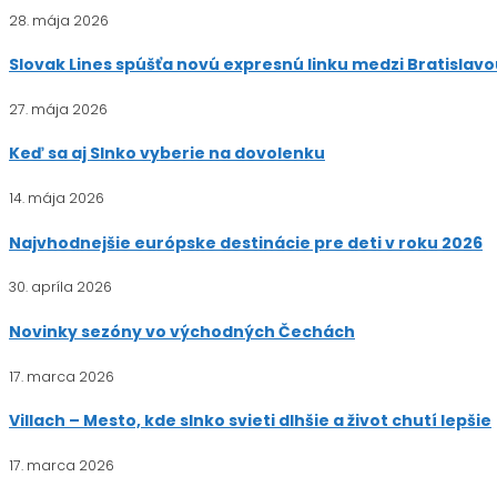
28. mája 2026
Slovak Lines spúšťa novú expresnú linku medzi Bratislav
27. mája 2026
Keď sa aj Slnko vyberie na dovolenku
14. mája 2026
Najvhodnejšie európske destinácie pre deti v roku 2026
30. apríla 2026
Novinky sezóny vo východných Čechách
17. marca 2026
Villach – Mesto, kde slnko svieti dlhšie a život chutí lepšie
17. marca 2026