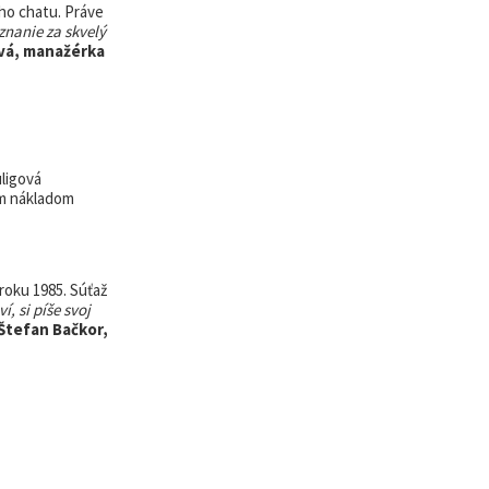
ho chatu. Práve
znanie za skvelý
vá, manažérka
uligová
ným nákladom
roku 1985. Súťaž
í, si píše svoj
Štefan Bačkor,