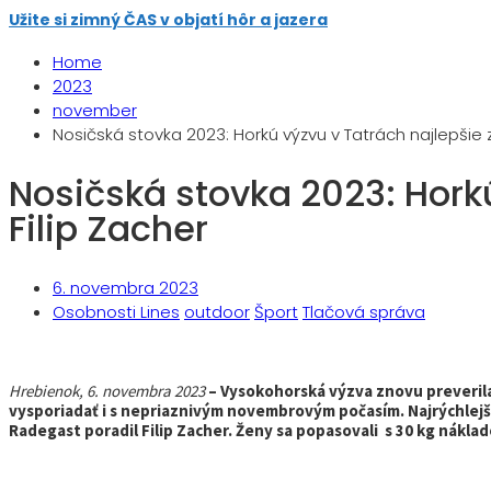
Užite si zimný ČAS v objatí hôr a jazera
Home
2023
november
Nosičská stovka 2023: Horkú výzvu v Tatrách najlepšie 
Nosičská stovka 2023: Horkú
Filip Zacher
6. novembra 2023
Osobnosti Lines
outdoor
Šport
Tlačová správa
Hrebienok, 6. novembra 2023
–
Vysokohorská výzva znovu preverila
vysporiadať i s nepriaznivým novembrovým počasím. Najrýchlejš
Radegast poradil Filip Zacher. Ženy sa popasovali s 30 kg náklad