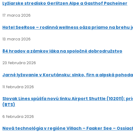
Lyžiarske stredisko Gerlitzen Alpe a Gasthof Pacheiner
17. marca 2026
Hotel SeeRose – rodinná wellness oáza priamo na brehu 
13. marca 2026
84 hradov a zámkov láka na spoločné dobrodružstvo
23. februára 2026
Jarné lyžovanie v Korutánsku: slnko, firn a alpská pohoda
11. februára 2026
Slovak Lines spúšťa novú linku Airport Shuttle (102011):
(BTS)
6. februára 2026
Nová technológia v regióne Villach – Faaker See – Ossiac