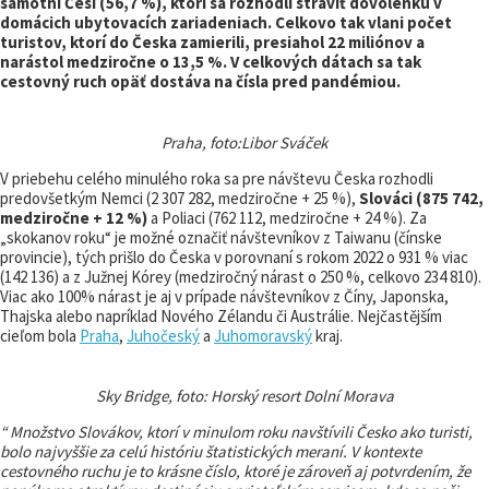
samotní Česi (56,7 %), ktorí sa rozhodli stráviť dovolenku v
domácich ubytovacích zariadeniach. Celkovo tak vlani počet
turistov, ktorí do Česka zamierili, presiahol 22 miliónov a
narástol medziročne o 13,5 %. V celkových dátach sa tak
cestovný ruch opäť dostáva na čísla pred pandémiou.
Praha, foto:Libor Sváček
V priebehu celého minulého roka sa pre návštevu Česka rozhodli
predovšetkým Nemci (2 307 282, medziročne + 25 %),
Slováci (875 742,
medziročne + 12 %)
a Poliaci (762 112, medziročne + 24 %). Za
„skokanov roku“ je možné označiť návštevníkov z Taiwanu (čínske
provincie), tých prišlo do Česka v porovnaní s rokom 2022 o 931 % viac
(142 136) a z Južnej Kórey (medziročný nárast o 250 %, celkovo 234 810).
Viac ako 100% nárast je aj v prípade návštevníkov z Číny, Japonska,
Thajska alebo napríklad Nového Zélandu či Austrálie. Nejčastějším
cieľom bola
Praha
,
Juhočeský
a
Juhomoravský
kraj.
Sky Bridge, foto: Horský resort Dolní Morava
“ Množstvo Slovákov, ktorí v minulom roku navštívili Česko ako turisti,
bolo najvyššie za celú históriu štatistických meraní. V kontexte
cestovného ruchu je to krásne číslo, ktoré je zároveň aj potvrdením, že