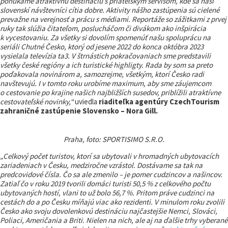
ponúkame atraktívnu destináciu s priateľským servisom, kde sa naši
slovenskí návštevníci cítia dobre. Aktivity nášho zastúpenia sú cielené
prevažne na verejnosť a prácu s médiami. Reportáže so zážitkami z prvej
ruky tak slúžia čitateľom, poslucháčom či divákom ako inšpirácia
k vycestovaniu. Za všetky si dovolím spomenúť našu spoluprácu na
seriáli Chutné Česko, ktorý od jesene 2022 do konca októbra 2023
vysielala televízia ta3. V štrnástich pokračovaniach sme predstavili
všetky české regióny a ich turistické highligty. Rada by som sa preto
poďakovala novinárom a, samozrejme, všetkým, ktorí Česko radi
navštevujú. I v tomto roku urobíme maximum, aby sme záujemcom
o cestovanie po krajine našich najbližších susedov, priblížili atraktívne
cestovateľské novinky,“
uviedla
riaditeľka agentúry CzechTourism
zahraničné zastúpenie Slovensko – Nora Gill.
Praha, foto: SPORTISIMO S.R.O.
„Celkový počet turistov, ktorí sa ubytovali v hromadných ubytovacích
zariadeniach v Česku, medziročne vzrástol. Dostávame sa tak na
predcovidové čísla. Čo sa ale zmenilo – je pomer cudzincov a našincov.
Zatiaľ čo v roku 2019 tvorili domáci turisti 50,5 % z celkového počtu
ubytovaných hostí, vlani to už bolo 56,7 %. Pritom práve cudzinci na
cestách do a po Česku míňajú viac ako rezidenti. V minulom roku zvolili
Česko ako svoju dovolenkovú destináciu najčastejšie Nemci, Slováci,
Poliaci, Američania a Briti. Nielen na nich, ale aj na ďalšie trhy vyberané