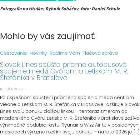
Fotografia na titulke: Rybník Sobáčov, foto: Daniel Schulz
Mohlo by vás zaujímať:
Cestovanie
Novinky
Radíme Vám
Tlačová správa
Slovak Lines spúšťa priame autobusové
spojenie medzi Győrom a Letiskom M. R.
Štefánika v Bratislave
10. JÚLA 2026
Po úspešnom spustení priameho spojenia medzi centrom
Viedne a Letiskom M. R. Štefánika v Bratislave rozširuje Slovak
Lines svoju ponuku ďalšou linkou – tentoraz smerom do
maďarského Győru. Letisko M. R. Štefánika v Bratislave zažíva
výnimočné obdobie rastu. Ryanair a Wizz Air tu v posledných
mesiacoch výrazne rozšírili svoju ponuku – na leto 2026 je […]