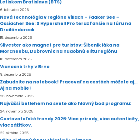
Letiskom Bratislava (BTS)
6. februára 2026
Nová technológia v regióne Villach – Faaker See –
Ossiacher See: S Hypershell Pro teraz ľahšie na túru na
Dreiländereck
15. decembra 2025
Silvester ako magnet pre turistov: Šibenik láka na
Morcheebu, Dubrovník na hudobnú elitu regiónu
10. decembra 2025
Vianočné trhy v Brne
9. decembra 2025
Zabudnite na notebook! Pracovať na cestách môžete aj…
Aj na mobile!
26. novembra 2025
Najväčší betlehem na svete ako hlavný bod programu:
24. novembra 2025
Cestovateľské trendy 2026: Viac prírody, viac autenticity,
viac zážitkov.
22. októbra 2025