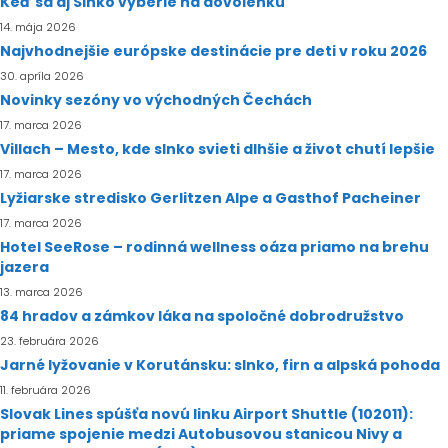
Keď sa aj Slnko vyberie na dovolenku
14. mája 2026
Najvhodnejšie európske destinácie pre deti v roku 2026
30. apríla 2026
Novinky sezóny vo východných Čechách
17. marca 2026
Villach – Mesto, kde slnko svieti dlhšie a život chutí lepšie
17. marca 2026
Lyžiarske stredisko Gerlitzen Alpe a Gasthof Pacheiner
17. marca 2026
Hotel SeeRose – rodinná wellness oáza priamo na brehu
jazera
13. marca 2026
84 hradov a zámkov láka na spoločné dobrodružstvo
23. februára 2026
Jarné lyžovanie v Korutánsku: slnko, firn a alpská pohoda
11. februára 2026
Slovak Lines spúšťa novú linku Airport Shuttle (102011):
priame spojenie medzi Autobusovou stanicou Nivy a