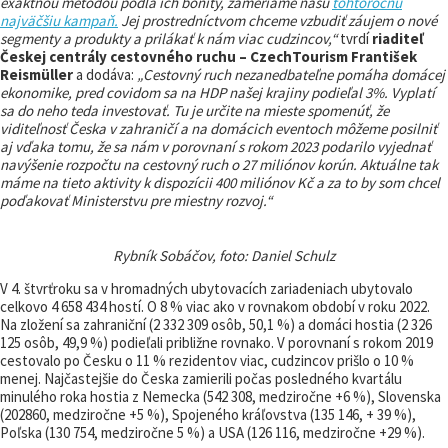
exaktnou metódou podľa ich bonity, zameriame našu
tohtoročnú
najväčšiu kampaň.
Jej prostredníctvom chceme vzbudiť záujem o nové
segmenty a produkty a prilákať k nám viac cudzincov,“
tvrdí
riaditeľ
Českej centrály cestovného ruchu – CzechTourism František
Reismüller
a dodáva:
„Cestovný ruch nezanedbateľne pomáha domácej
ekonomike, pred covidom sa na HDP našej krajiny podieľal 3%. Vyplatí
sa do neho teda investovať. Tu je určite na mieste spomenúť, že
viditeľnosť Česka v zahraničí a na domácich eventoch môžeme posilniť
aj vďaka tomu, že sa nám v porovnaní s rokom 2023 podarilo vyjednať
navýšenie rozpočtu na cestovný ruch o 27 miliónov korún. Aktuálne tak
máme na tieto aktivity k dispozícii 400 miliónov Kč a za to by som chcel
poďakovať Ministerstvu pre miestny rozvoj.“
Rybník Sobáčov, foto: Daniel Schulz
V 4. štvrťroku sa v hromadných ubytovacích zariadeniach ubytovalo
celkovo 4 658 434 hostí. O 8 % viac ako v rovnakom období v roku 2022.
Na zložení sa zahraniční (2 332 309 osôb, 50,1 %) a domáci hostia (2 326
125 osôb, 49,9 %) podieľali približne rovnako. V porovnaní s rokom 2019
cestovalo po Česku o 11 % rezidentov viac, cudzincov prišlo o 10 %
menej. Najčastejšie do Česka zamierili počas posledného kvartálu
minulého roka hostia z Nemecka (542 308, medziročne +6 %), Slovenska
(202860, medziročne +5 %), Spojeného kráľovstva (135 146, + 39 %),
Poľska (130 754, medziročne 5 %) a USA (126 116, medziročne +29 %).