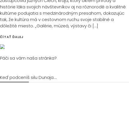
zástupcovia južných Čiech, kraja, ktorý okrem prírody a
histórie láka svojich návštevníkov aj na rôznorodé a kvalitné
kultúrne podujatia s medzinárodným presahom, dokazujúc
tak, že kultúra má v cestovnom ruchu svoje stabilné a
dôležité miesto. „Galérie, múzeá, výstavy či […]
ČÍTAŤ ĎALEJ
Páči sa vám naša stránka?
Keď podceníš silu Dunaja….