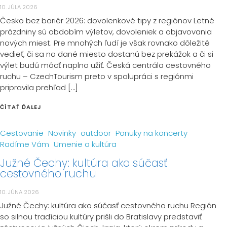
10. JÚLA 2026
Česko bez bariér 2026: dovolenkové tipy z regiónov Letné
prázdniny sú obdobím výletov, dovoleniek a objavovania
nových miest. Pre mnohých ľudí je však rovnako dôležité
vedieť, či sa na dané miesto dostanú bez prekážok a či si
výlet budú môcť naplno užiť. Česká centrála cestovného
ruchu – CzechTourism preto v spolupráci s regiónmi
pripravila prehľad […]
ČÍTAŤ ĎALEJ
Cestovanie
Novinky
outdoor
Ponuky na koncerty
Radíme Vám
Umenie a kultúra
Južné Čechy: kultúra ako súčasť
cestovného ruchu
10. JÚNA 2026
Južné Čechy: kultúra ako súčasť cestovného ruchu Región
so silnou tradíciou kultúry prišli do Bratislavy predstaviť