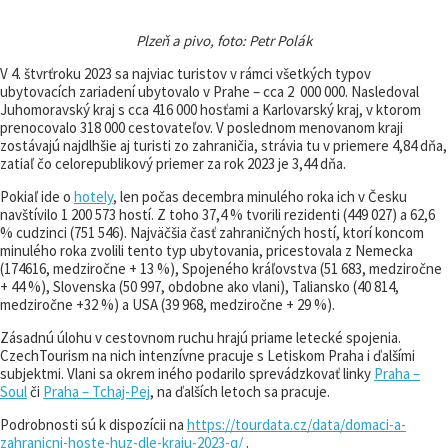
Plzeň a pivo, foto: Petr Polák
V 4. štvrťroku 2023 sa najviac turistov v rámci všetkých typov
ubytovacích zariadení ubytovalo v Prahe – cca 2 000 000. Nasledoval
Juhomoravský kraj s cca 416 000 hosťami a Karlovarský kraj, v ktorom
prenocovalo 318 000 cestovateľov. V poslednom menovanom kraji
zostávajú najdlhšie aj turisti zo zahraničia, strávia tu v priemere 4,84 dňa,
zatiaľ čo celorepublikový priemer za rok 2023 je 3,44 dňa.
Pokiaľ ide o
hotely
, len počas decembra minulého roka ich v Česku
navštívilo 1 200 573 hostí. Z toho 37,4 % tvorili rezidenti (449 027) a 62,6
% cudzinci (751 546). Najväčšia časť zahraničných hostí, ktorí koncom
minulého roka zvolili tento typ ubytovania, pricestovala z Nemecka
(174616, medziročne + 13 %), Spojeného kráľovstva (51 683, medziročne
+ 44 %), Slovenska (50 997, obdobne ako vlani), Taliansko (40 814,
medziročne +32 %) a USA (39 968, medziročne + 29 %).
Zásadnú úlohu v cestovnom ruchu hrajú priame letecké spojenia.
CzechTourism na nich intenzívne pracuje s Letiskom Praha i ďalšími
subjektmi. Vlani sa okrem iného podarilo sprevádzkovať linky
Praha –
Soul
či
Praha – Tchaj-Pej
, na ďalších letoch sa pracuje.
Podrobnosti sú k dispozícii na
https://tourdata.cz/data/domaci-a-
zahranicni-hoste-huz-dle-kraju-2023-q/
.