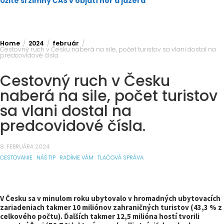
Užite si zimný ČAS v objatí hôr a jazera
Home
2024
február
Cestovný ruch v Česku naberá na sile, počet turistov sa vlani dostal na
predcovidové čísla.
Cestovný ruch v Česku
naberá na sile, počet turistov
sa vlani dostal na
predcovidové čísla.
8. FEBRUÁRA 2024
CESTOVANIE
NÁŠ TIP
RADÍME VÁM
TLAČOVÁ SPRÁVA
V Česku sa v minulom roku ubytovalo v hromadných ubytovacích
zariadeniach takmer 10 miliónov zahraničných turistov (43,3 % z
celkového počtu). Ďalších takmer 12,5 milióna hostí tvorili