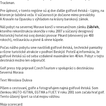
Trackman.
Pre úplnosť, v tomto regióne sú aj dve ďalšie golfové ihriská – Lipiny, na
ktorom je ťažobná veža. V súčasnosti je dočasne mimo prevádzky.
A Kravaře na Opavsku s výhľadom na krásny barokový zámok.
Náš pobyt na severnej Morave končí v renesančnom zámku
Zábřeh
,
ktorého rekonštrukcia skončila v roku 2007 a súčasný designový
historický hotel má svoj domáci pivovar Pikard (obnovený po 400
rokoch), reštauráciu a pivné & vínne kúpele.
Počas nášho pobytu sme navštívili golfové ihriská, technické pamiatky
a rôzne turistické atrakcie v podhorí Beskýd. Poteší aj informácia, že
golfové ihriská sú od seba vzdialené maximálne len 40 km. Pobyt v tejto
destinácii možno len odporučiť.
Golf press trip pripravil CzechTourism v spolupráci s destináciou
Severná Morava
Text Miroslava Dulova
Píšem o cestovaní, golfe a fotografujem najmä golfové ihriská. Som
členkou IAGTO-IGTWA, EGTMA a FIJET. V roku 2001 som začala hrať golf.
Tento úžasný šport sa stal mojou vášňou.
Moja scorecard: