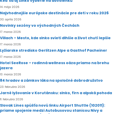
Keď sa aj Slnko vyberie na dovolenku
14. mája 2026
Najvhodnejšie európske destinácie pre deti v roku 2026
30. apríla 2026
Novinky sezóny vo východných Čechách
17. marca 2026
Villach – Mesto, kde slnko svieti dlhšie a život chutí lepšie
17. marca 2026
Lyžiarske stredisko Gerlitzen Alpe a Gasthof Pacheiner
17. marca 2026
Hotel SeeRose – rodinná wellness oáza priamo na brehu
jazera
13. marca 2026
84 hradov a zámkov láka na spoločné dobrodružstvo
23. februára 2026
Jarné lyžovanie v Korutánsku: slnko, firn a alpská pohoda
11. februára 2026
Slovak Lines spúšťa novú linku Airport Shuttle (102011):
priame spojenie medzi Autobusovou stanicou Nivy a