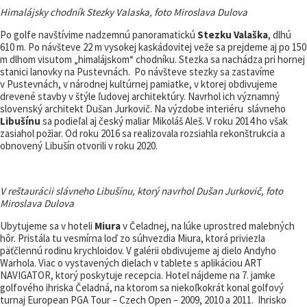
Himalájsky chodník Stezky Valaska, foto Miroslava Dulova
Po golfe navštívime nadzemnú panoramatickú
Stezku Valaška
, dlhú
610 m. Po návšteve 22 m vysokej kaskádovitej veže sa prejdeme aj po 150
m dlhom visutom „himalájskom“ chodníku. Stezka sa nachádza pri hornej
stanici lanovky na Pustevnách. Po návšteve stezky sa zastavíme
v Pustevnách, v národnej kultúrnej pamiatke, v ktorej obdivujeme
drevené stavby v štýle ľudovej architektúry. Navrhol ich významný
slovenský architekt Dušan Jurkovič. Na výzdobe interiéru slávneho
Libušínu
sa podieľal aj český maliar Mikoláš Aleš. V roku 2014 ho však
zasiahol požiar. Od roku 2016 sa realizovala rozsiahla rekonštrukcia a
obnovený Libušín otvorili v roku 2020.
V reštaurácii slávneho Libušínu, ktorý navrhol Dušan Jurkovič, foto
Miroslava Dulova
Ubytujeme sa v hoteli
Miura
v Čeladnej, na lúke uprostred malebných
hôr. Pristála tu vesmírna loď zo súhvezdia Miura, ktorá priviezla
päťčlennú rodinu krychloidov. V galérii obdivujeme aj dielo Andyho
Warhola. Viac o vystavených dielach v tablete s aplikáciou ART
NAVIGATOR, ktorý poskytuje recepcia. Hotel nájdeme na 7. jamke
golfového ihriska Čeladná, na ktorom sa niekoľkokrát konal golfový
turnaj European PGA Tour – Czech Open – 2009, 2010 a 2011. Ihrisko