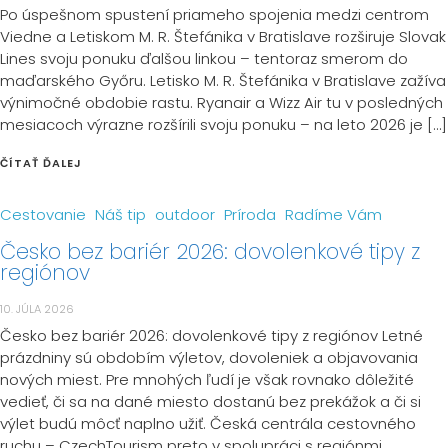
Po úspešnom spustení priameho spojenia medzi centrom
Viedne a Letiskom M. R. Štefánika v Bratislave rozširuje Slovak
Lines svoju ponuku ďalšou linkou – tentoraz smerom do
maďarského Győru. Letisko M. R. Štefánika v Bratislave zažíva
výnimočné obdobie rastu. Ryanair a Wizz Air tu v posledných
mesiacoch výrazne rozšírili svoju ponuku – na leto 2026 je […]
ČÍTAŤ ĎALEJ
Cestovanie
Náš tip
outdoor
Príroda
Radíme Vám
Česko bez bariér 2026: dovolenkové tipy z
regiónov
10. JÚLA 2026
Česko bez bariér 2026: dovolenkové tipy z regiónov Letné
prázdniny sú obdobím výletov, dovoleniek a objavovania
nových miest. Pre mnohých ľudí je však rovnako dôležité
vedieť, či sa na dané miesto dostanú bez prekážok a či si
výlet budú môcť naplno užiť. Česká centrála cestovného
ruchu – CzechTourism preto v spolupráci s regiónmi