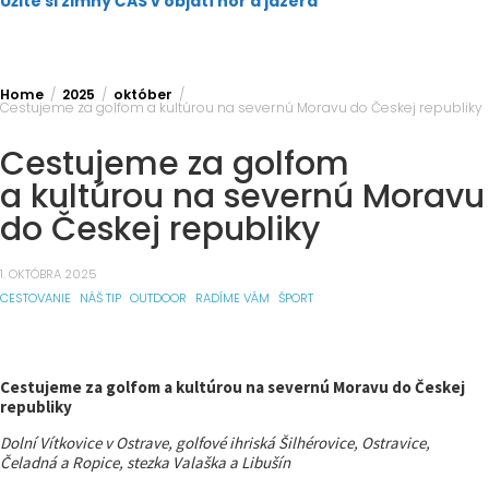
Užite si zimný ČAS v objatí hôr a jazera
Home
2025
október
Cestujeme za golfom a kultúrou na severnú Moravu do Českej republiky
Cestujeme za golfom
a kultúrou na severnú Moravu
do Českej republiky
1. OKTÓBRA 2025
CESTOVANIE
NÁŠ TIP
OUTDOOR
RADÍME VÁM
ŠPORT
Cestujeme za golfom a kultúrou na severnú Moravu do Českej
republiky
Dolní Vítkovice v Ostrave, golfové ihriská Šilhérovice, Ostravice,
Čeladná a Ropice, stezka Valaška a Libušín