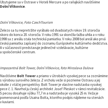
Ubytujeme sa v Ostrave v Hoteli Mercure a po raňajkách navštívime
Dolní Vítkovice
.
Dolní Vítkovice, Foto CzechTourism
Železo sa tu nepretržite vyrábalo od dvadsiatych rokov 19. storočia
skoro do konca 20. storočia. V roku 1991 sa skončila ťažba uhlia a v roku
1998 sa z areálu stala technická pamiatka. V roku 2008 bol areál ako prvá
česká pamiatka zapísaný do zoznamu Európskeho kultúrneho dedičstva.
A v súčasnosti predstavuje jedinečné vzdelávacie, kultúrne
a spoločenské centrum.
Impozantná Bolt Tower, Dolní Vítkovice, foto Miroslava Dulova
Navštívime
Bolt Tower
a priamo v útrobách vysokej pece sa zoznámime
s výrobou surového železa. Z vrcholu veže si pozrieme Ostravu a jej
okolie z vtáčej perspektívy. Bolt Tower je vlastne nadstavba vysokej
pece č. 1. Navrhol ju český architekt Josef Pleskot v rámci revitalizácie.
S pecou dosahuje výšku 77,7 m a nadstavba je vysoká 25 m. Veža je
pomenovaná podľa Usaina Bolta, ktorého podpis nájdeme na stenách
v kaviarni.