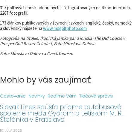
317 golfových ihrísk odohraných a fotografovaných na 4 kontinentoch.
2287 fotografií.
173 článkov publikovaných v štyroch jazykoch: anglický, český, nemecký
a slovenský nájdete na
www.mdgolfphoto.com
Fotografia na titulke: Ikonická jamka par 3 ihriska The Old Course v
Prosper Golf Resort Čeladná, Foto Miroslava Dulova
Foto: Miroslava Dulova a CzechTourism
Mohlo by vás zaujímať:
Cestovanie
Novinky
Radíme Vám
Tlačová správa
Slovak Lines spúšťa priame autobusové
spojenie medzi Győrom a Letiskom M. R.
Štefánika v Bratislave
10. JÚLA 2026