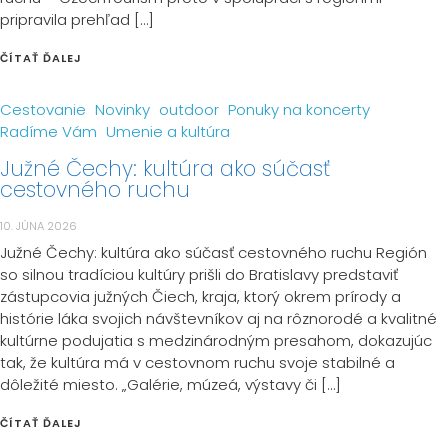
pripravila prehľad […]
ČÍTAŤ ĎALEJ
Cestovanie
Novinky
outdoor
Ponuky na koncerty
Radíme Vám
Umenie a kultúra
Južné Čechy: kultúra ako súčasť
cestovného ruchu
10. JÚNA 2026
Južné Čechy: kultúra ako súčasť cestovného ruchu Región
so silnou tradíciou kultúry prišli do Bratislavy predstaviť
zástupcovia južných Čiech, kraja, ktorý okrem prírody a
histórie láka svojich návštevníkov aj na rôznorodé a kvalitné
kultúrne podujatia s medzinárodným presahom, dokazujúc
tak, že kultúra má v cestovnom ruchu svoje stabilné a
dôležité miesto. „Galérie, múzeá, výstavy či […]
ČÍTAŤ ĎALEJ