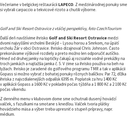
Večeriame v belgickej reštaurácii
LAPECO
. Z medzinárodnej ponuky sme
si vybrali carpaccio a tekvicové rizoto a chutili výborne.
Golf and Ski Resort Ostravice z vtáčej perspektívy, foto CzechTourism
Ďalší deň navštívime ihrisko
Golf and Ski Resort Ostravice
medzi
dvomi najvyššími vrcholmi Beskýd – Lysou horou a Smrkom, na úpätí
vrcholu Žár v obci Ostravice. Ihrisko dizajnoval Chris Johnson. Často
prekonávame výškové rozdiely a preto možno len odporučiť autíčko.
Hneď od druhej jamky na loptičky čakajú aj rozsiahle vodné prekážky na
troch jamkách a najťažšia jamka č. 5. V zime sa ihrisko používa na beh na
lyžiach. Ihrisko je zaradené do golfového programu TMR a tak v aplikácii
Gopass si možno vybrať z bohatej ponuky rôznych balíčkov. Par 72, dľžka
ihriska z najvzdialenejších odpalísk 6395 m. Poplatok za hru 1400 Kč
v aplikácii Gopass a 1600 Kč v pokladni počas týždňa a 1 800 Kč a 2 100 Kč
počas víkendu.
Z denného menu v klubovom dome sme ochutnali dusený hovädzí
valček, s fazuľkami na smotane s knedľou. Valček tvoria plátky
hovädzieho mäsa a výber treba upresniť o stupeň prípravy, napr.
médium.