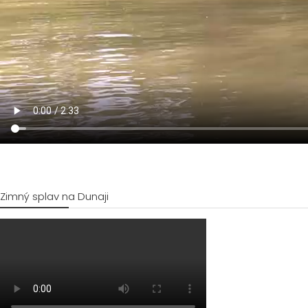
Zimný splav na Dunaji