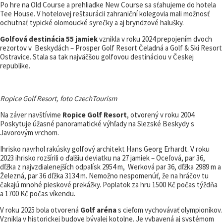
Po hre na Old Course a prehliadke New Course sa sťahujeme do hotela
Tee House. V hotelovej reštaurácii zahraniční kolegovia mali možnosť
ochutnať typické olomoucké syrečky a aj bryndzové halušky.
Golfová destinácia 55 jamiek
vznikla v roku 2024 prepojením dvoch
rezortov v Beskydách – Prosper Golf Resort Čeladná a Golf & Ski Resort
Ostravice. Stala sa tak najväčšou golfovou destináciou v Českej
republike.
Ropice Golf Resort, foto CzechTourism
Na záver navštívime
Ropice Golf Resort
, otvorený v roku 2004.
Poskytuje úžasné panoramatické výhľady na Slezské Beskydy s
Javorovým vrchom.
Ihrisko navrhol rakúsky golfový architekt Hans Georg Erhardt. V roku
2023 ihrisko rozšírili o ďalšiu deviatku na 27 jamiek – Oceľová, par 36,
dľžka z najvzdialenejších odpalísk 2954 m, Werková par 36, dľžka 2989 m a
Železná, par 36 dľžka 3134 m. Nemožno nespomenúť, že na hráčov tu
čakajú mnohé pieskové prekážky. Poplatok za hru 1500 Kč počas týždňa
a 1700 Kč počas víkendu.
V roku 2025 bola otvorená
Golf aréna
s cieľom vychovávať olympionikov.
Vznikla v historickej budove bývalej kotolne. Je vybavená aj systémom