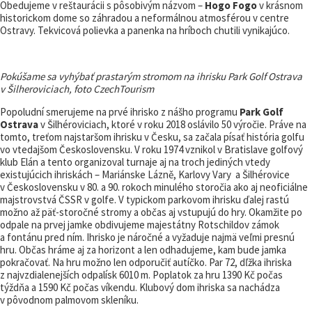
Obedujeme v reštaurácii s pôsobivým názvom –
Hogo Fogo
v krásnom
historickom dome so záhradou a neformálnou atmosférou v centre
Ostravy. Tekvicová polievka a panenka na hríboch chutili vynikajúco.
Pokúšame sa vyhýbať prastarým stromom na ihrisku Park Golf Ostrava
v Šilheroviciach, foto CzechTourism
Popoludní smerujeme na prvé ihrisko z nášho programu
Park Golf
Ostrava
v Šilhéroviciach, ktoré v roku 2018 oslávilo 50 výročie. Práve na
tomto, treťom najstaršom ihrisku v Česku, sa začala písať história golfu
vo vtedajšom Československu. V roku 1974 vznikol v Bratislave golfový
klub Elán a tento organizoval turnaje aj na troch jediných vtedy
existujúcich ihriskách – Mariánske Lázně, Karlovy Vary a Šilhérovice
v Československu v 80. a 90. rokoch minulého storočia ako aj neoficiálne
majstrovstvá ČSSR v golfe. V typickom parkovom ihrisku ďalej rastú
možno až päť-storočné stromy a občas aj vstupujú do hry. Okamžite po
odpale na prvej jamke obdivujeme majestátny Rotschildov zámok
a fontánu pred ním. Ihrisko je náročné a vyžaduje najmä veľmi presnú
hru. Občas hráme aj za horizont a len odhadujeme, kam bude jamka
pokračovať. Na hru možno len odporučiť autíčko. Par 72, dľžka ihriska
z najvzdialenejších odpalísk 6010 m. Poplatok za hru 1390 Kč počas
týždňa a 1590 Kč počas víkendu. Klubový dom ihriska sa nachádza
v pôvodnom palmovom skleníku.