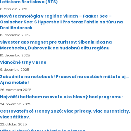
Letiskom Bratislava (BTS)
6. februára 2026
Nová technológia v regióne Villach – Faaker See –
Ossiacher See: S Hypershell Pro teraz ľahšie na túru na
Dreiländereck
15. decembra 2025
Silvester ako magnet pre turistov: Šibenik láka na
Morcheebu, Dubrovník na hudobnú elitu regiónu
10. decembra 2025
Vianočné trhy v Brne
9. decembra 2025
Zabudnite na notebook! Pracovať na cestách môžete aj…
Aj na mobile!
26. novembra 2025
Najväčší betlehem na svete ako hlavný bod programu:
24. novembra 2025
Cestovateľské trendy 2026: Viac prírody, viac autenticity,
viac zážitkov.
22. októbra 2025