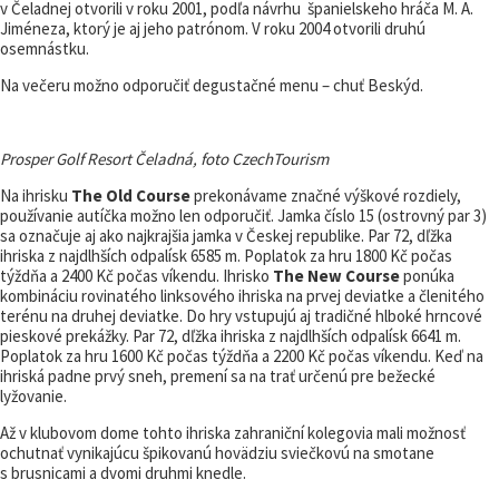
v Čeladnej otvorili v roku 2001, podľa návrhu španielskeho hráča M. A.
Jiméneza, ktorý je aj jeho patrónom. V roku 2004 otvorili druhú
osemnástku.
Na večeru možno odporučiť degustačné menu – chuť Beskýd.
Prosper Golf Resort Čeladná, foto CzechTourism
Na ihrisku
The Old Course
prekonávame značné výškové rozdiely,
používanie autíčka možno len odporučiť. Jamka číslo 15 (ostrovný par 3)
sa označuje aj ako najkrajšia jamka v Českej republike. Par 72, dľžka
ihriska z najdlhších odpalísk 6585 m. Poplatok za hru 1800 Kč počas
týždňa a 2400 Kč počas víkendu. Ihrisko
The New Course
ponúka
kombináciu rovinatého linksového ihriska na prvej deviatke a členitého
terénu na druhej deviatke. Do hry vstupujú aj tradičné hlboké hrncové
pieskové prekážky. Par 72, dľžka ihriska z najdlhších odpalísk 6641 m.
Poplatok za hru 1600 Kč počas týždňa a 2200 Kč počas víkendu. Keď na
ihriská padne prvý sneh, premení sa na trať určenú pre bežecké
lyžovanie.
Až v klubovom dome tohto ihriska zahraniční kolegovia mali možnosť
ochutnať vynikajúcu špikovanú hovädziu sviečkovú na smotane
s brusnicami a dvomi druhmi knedle.