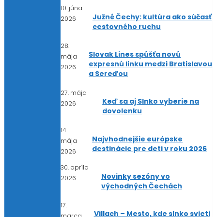
10. júna
Južné Čechy: kultúra ako súčasť
2026
cestovného ruchu
28.
Slovak Lines spúšťa novú
mája
expresnú linku medzi Bratislavou
2026
a Sereďou
27. mája
Keď sa aj Slnko vyberie na
2026
dovolenku
14.
Najvhodnejšie európske
mája
destinácie pre deti v roku 2026
2026
30. apríla
Novinky sezóny vo
2026
východných Čechách
17.
Villach – Mesto, kde slnko svieti
marca