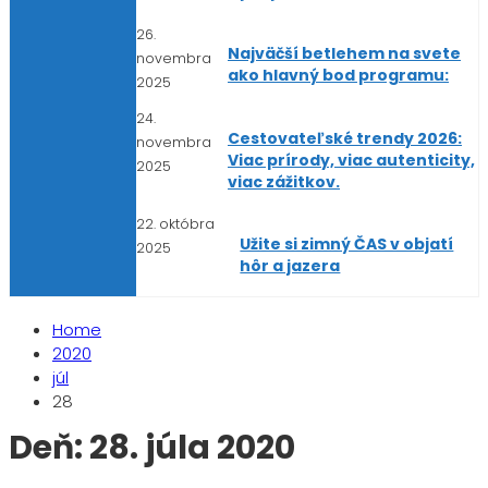
26.
Najväčší betlehem na svete
novembra
ako hlavný bod programu:
2025
24.
Cestovateľské trendy 2026:
novembra
Viac prírody, viac autenticity,
2025
viac zážitkov.
22. októbra
Užite si zimný ČAS v objatí
2025
hôr a jazera
Home
2020
júl
28
Deň:
28. júla 2020