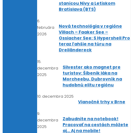
stanicou Nivy a Letiskom
Bratislava (BTS)
6.
Nová technológia v regióne
februára
Villach – Faaker See –
2026
Ossiacher See: S Hypershell Pro
teraz ľahšie na túru na
Dreiländereck
15.
Silvester ako magnet pre
decembra
turistov: Šibenik láka na
2025
Morcheebu, Dubrovník na
hudobnú elitu regiónu
10. decembra 2025
Vianočné trhy v Brne
9.
Zabudnite na notebook!
decembra
Pracovať na cestách môžete
2025
aj… Aj na mobile!