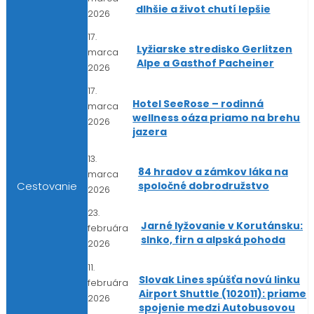
dlhšie a život chutí lepšie
2026
17.
Lyžiarske stredisko Gerlitzen
marca
Alpe a Gasthof Pacheiner
2026
17.
Hotel SeeRose – rodinná
marca
wellness oáza priamo na brehu
2026
jazera
13.
84 hradov a zámkov láka na
marca
spoločné dobrodružstvo
Cestovanie
2026
23.
Jarné lyžovanie v Korutánsku:
februára
slnko, firn a alpská pohoda
2026
11.
Slovak Lines spúšťa novú linku
februára
Airport Shuttle (102011): priame
2026
spojenie medzi Autobusovou