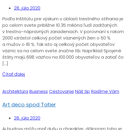
28. júla 2020
Podľa Inštitútu pre výskum v oblasti trestného stíhania je
po celom svete približne 10.35 milióna ľudí zadržaných
v trestno-nápravných zariadeniach. V porovnaní s rokom
2000 vzrástol celkový počet väznených žien o 50 %
a mužov o 18 %. Tak isto aj celkový počet obyvateľov
väzníc sa na celom svete značne líši. Napríklad Spojené
štáty majú 698 väzňov na 100.000 obyvateľov a zatiaľ čo
[…]
Čítať ďalej
Architektúra
Business
Cestovanie
Náš tip
Radíme Vám
Art deco spod Tatier
28. júla 2020
Aj budovy môžu mať dušu a charakter, dôkazom toho je