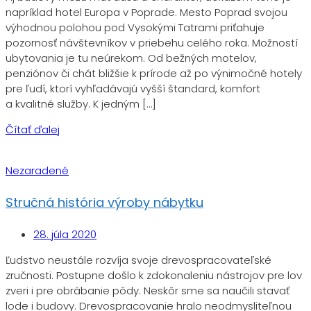
napríklad hotel Europa v Poprade. Mesto Poprad svojou
výhodnou polohou pod Vysokými Tatrami priťahuje
pozornosť návštevníkov v priebehu celého roka. Možností
ubytovania je tu neúrekom. Od bežných motelov,
penziónov či chát bližšie k prírode až po výnimočné hotely
pre ľudí, ktorí vyhľadávajú vyšší štandard, komfort
a kvalitné služby. K jedným […]
Čítať ďalej
Nezaradené
Stručná história výroby nábytku
28. júla 2020
Ľudstvo neustále rozvíja svoje drevospracovateľské
zručnosti. Postupne došlo k zdokonaleniu nástrojov pre lov
zveri i pre obrábanie pôdy. Neskôr sme sa naučili stavať
lode i budovy. Drevospracovanie hralo neodmysliteľnou