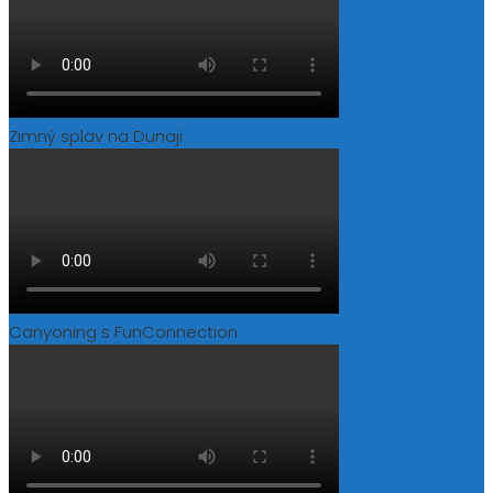
Zimný splav na Dunaji
Canyoning s FunConnection