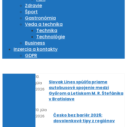
Zdravie
Šport
Gastronómia
Veda a technika
Technika
Technológie
Business
Inzercia a kontakty
GDPR
10.
Slovak Lines spúšťa priame
júla
autobusové spojenie medzi
2026
Győrom a Letiskom M. R. Štefánika
v Bratislave
10. júla
Česko bez bariér 2026:
2026
dovolenkové tipy z regiónov