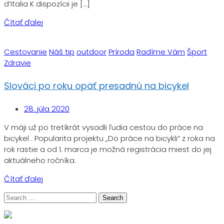
d’Italia K dispozícii je […]
Čítať ďalej
Cestovanie
Náš tip
outdoor
Príroda
Radíme Vám
Šport
Zdravie
Slováci po roku opäť presadnú na bicykel
28. júla 2020
V máji už po tretíkrát vysadli ľudia cestou do práce na
bicykel . Popularita projektu „Do práce na bicykli“ z roka na
rok rastie a od 1. marca je možná registrácia miest do jej
aktuálneho ročníka.
Čítať ďalej
Search
for: