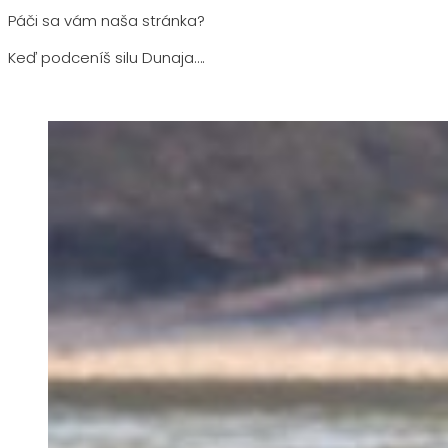
Páči sa vám naša stránka?
Keď podceníš silu Dunaja….