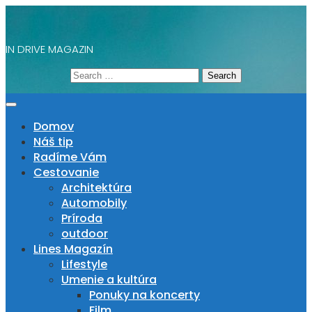
Skip
to
content
IN DRIVE MAGAZIN
Search
for:
Domov
Náš tip
Radíme Vám
Cestovanie
Architektúra
Automobily
Príroda
outdoor
Lines Magazín
Lifestyle
Umenie a kultúra
Ponuky na koncerty
Film