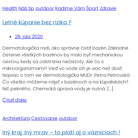
Health
Náš tip
outdoor
Radíme Vám
Šport
Zdravie
Letné kúpanie bez rizika ?
28. júla 2020
Dermatologička radí, ako správne čistiť bazén Základné
čistenie všetkých bazénov by malo byť mechanickou
cestou, kedy sa odstránia nečistoty. Ale čo s
mikroorganizmami? Veď vo vode ich je viac než dosť.
Najviac o tom vie dermatologička MUDr. Petra Petrovská
Čo všetko môžeme nájsť v bazénoch a na kúpaliskách?
Nič pekného. Chemická úprava vody je nutná. […]
Čítať ďalej
Architektúra
Cestovanie
outdoor
Iný kraj, iný mrav – to platí aj o väzniciach !