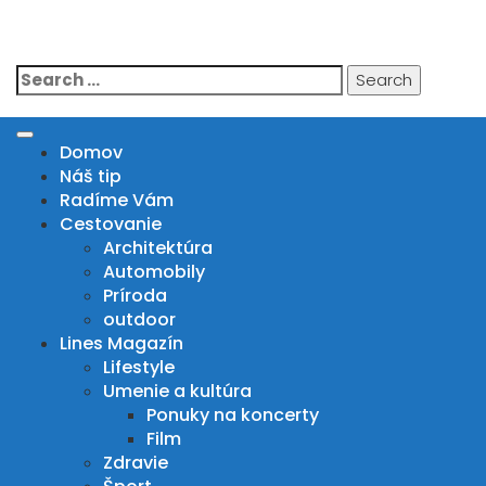
Skip
to
IN DRIVE MAGAZIN
content
Search
for:
Domov
Náš tip
Radíme Vám
Cestovanie
Architektúra
Automobily
Príroda
outdoor
Lines Magazín
Lifestyle
Umenie a kultúra
Ponuky na koncerty
Film
Zdravie