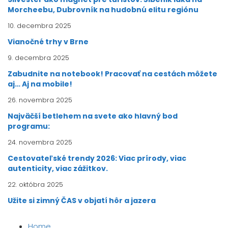
Morcheebu, Dubrovník na hudobnú elitu regiónu
10. decembra 2025
Vianočné trhy v Brne
9. decembra 2025
Zabudnite na notebook! Pracovať na cestách môžete
aj… Aj na mobile!
26. novembra 2025
Najväčší betlehem na svete ako hlavný bod
programu:
24. novembra 2025
Cestovateľské trendy 2026: Viac prírody, viac
autenticity, viac zážitkov.
22. októbra 2025
Užite si zimný ČAS v objatí hôr a jazera
Home