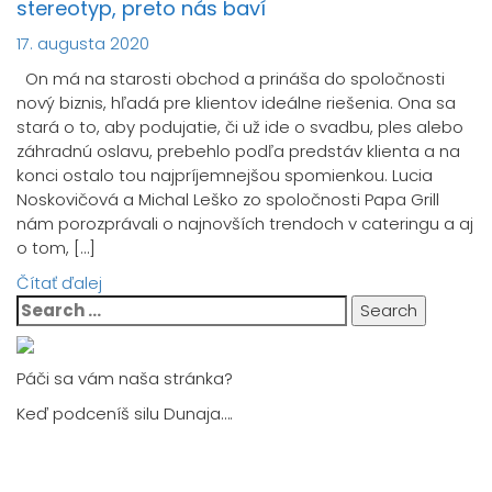
stereotyp, preto nás baví
17. augusta 2020
On má na starosti obchod a prináša do spoločnosti
nový biznis, hľadá pre klientov ideálne riešenia. Ona sa
stará o to, aby podujatie, či už ide o svadbu, ples alebo
záhradnú oslavu, prebehlo podľa predstáv klienta a na
konci ostalo tou najpríjemnejšou spomienkou. Lucia
Noskovičová a Michal Leško zo spoločnosti Papa Grill
nám porozprávali o najnovších trendoch v cateringu a aj
o tom, […]
Čítať ďalej
Search
for:
Páči sa vám naša stránka?
Keď podceníš silu Dunaja….