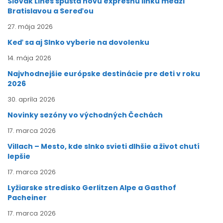
Slovak Lines spúšťa novú expresnú linku medzi
Bratislavou a Sereďou
27. mája 2026
Keď sa aj Slnko vyberie na dovolenku
14. mája 2026
Najvhodnejšie európske destinácie pre deti v roku
2026
30. apríla 2026
Novinky sezóny vo východných Čechách
17. marca 2026
Villach – Mesto, kde slnko svieti dlhšie a život chutí
lepšie
17. marca 2026
Lyžiarske stredisko Gerlitzen Alpe a Gasthof
Pacheiner
17. marca 2026