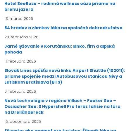
Hotel SeeRose – rodinná wellness oáza priamo na
brehu jazera
13. marca 2026
84 hradov a zámkov láka na spoločné dobrodružstvo
23. februára 2026
Jarné lyžovanie v Korutánsku: slnko, firn a alpská
pohoda
11. februára 2026
Slovak Lines spúšťa novú linku Airport Shuttle (102011):
priame spojenie medzi Autobusovou stanicou Nivy a
Letiskom Bratislava (BTS)
6. februára 2026
Nová technológia v regióne Villach – Faaker See –
Ossiacher See: S Hypershell Pro teraz ľahšie na túru
na Dreiländereck
15. decembra 2025
Silvester ako magnet pre turistov: Šibenik láka na