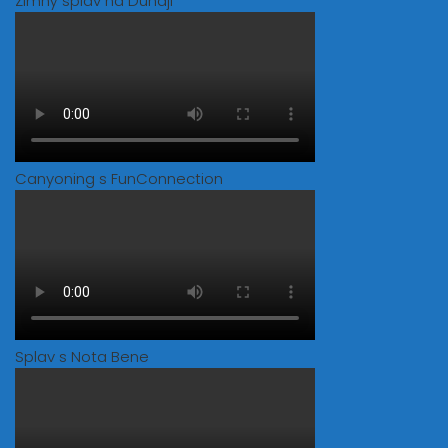
Zimný splav na Dunaji
Canyoning s FunConnection
Splav s Nota Bene