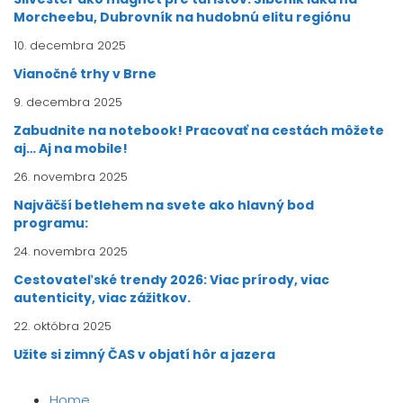
Morcheebu, Dubrovník na hudobnú elitu regiónu
10. decembra 2025
Vianočné trhy v Brne
9. decembra 2025
Zabudnite na notebook! Pracovať na cestách môžete
aj… Aj na mobile!
26. novembra 2025
Najväčší betlehem na svete ako hlavný bod
programu:
24. novembra 2025
Cestovateľské trendy 2026: Viac prírody, viac
autenticity, viac zážitkov.
22. októbra 2025
Užite si zimný ČAS v objatí hôr a jazera
Home