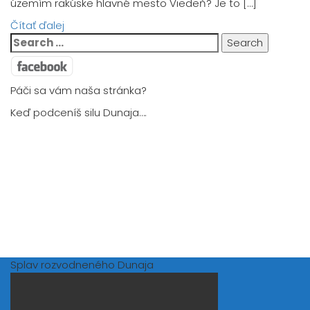
územím rakúske hlavné mesto Viedeň? Je to […]
Čítať ďalej
Search
for:
Páči sa vám naša stránka?
Keď podceníš silu Dunaja….
Splav rozvodneného Dunaja