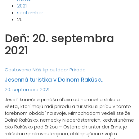
2021
september
20
Deň:
20. septembra
2021
Cestovanie
Náš tip
outdoor
Príroda
Jesenná turistika v Dolnom Rakúsku
20. septembra 2021
Jeseň konečne prináša úľavu od horúceho slnka a
všetci, ktorí majú radi prírodu a turistiku si prídu v tomto
farebnom období na svoje. Mimochodom vedeli ste že
Dolné Rakúsko, nemecky Niederösterreich, kedysi známe
ako Rakúsko pod Enžou – Österreich unter der Enns, je
rakúskou spolkovou krajinou, obklopujúcou svojím