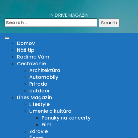
Skip
to
IN DRIVE MAGAZIN
content
Search
for:
Domov
Náš tip
Radíme Vám
Cestovanie
Architektúra
Automobily
Príroda
outdoor
Lines Magazín
Lifestyle
Umenie a kultúra
Ponuky na koncerty
Film
Zdravie