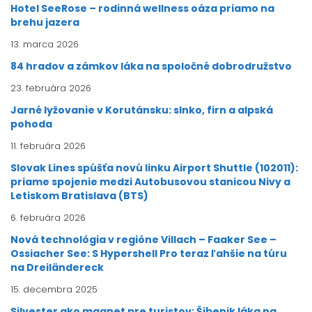
Hotel SeeRose – rodinná wellness oáza priamo na
brehu jazera
13. marca 2026
84 hradov a zámkov láka na spoločné dobrodružstvo
23. februára 2026
Jarné lyžovanie v Korutánsku: slnko, firn a alpská
pohoda
11. februára 2026
Slovak Lines spúšťa novú linku Airport Shuttle (102011):
priame spojenie medzi Autobusovou stanicou Nivy a
Letiskom Bratislava (BTS)
6. februára 2026
Nová technológia v regióne Villach – Faaker See –
Ossiacher See: S Hypershell Pro teraz ľahšie na túru
na Dreiländereck
15. decembra 2025
Silvester ako magnet pre turistov: Šibenik láka na