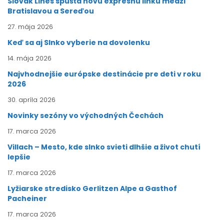
Slovak Lines spúšťa novú expresnú linku medzi
Bratislavou a Sereďou
27. mája 2026
Keď sa aj Slnko vyberie na dovolenku
14. mája 2026
Najvhodnejšie európske destinácie pre deti v roku
2026
30. apríla 2026
Novinky sezóny vo východných Čechách
17. marca 2026
Villach – Mesto, kde slnko svieti dlhšie a život chutí
lepšie
17. marca 2026
Lyžiarske stredisko Gerlitzen Alpe a Gasthof
Pacheiner
17. marca 2026